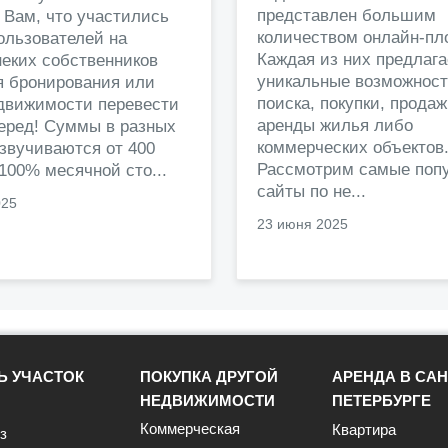
представлен большим
 Вам, что участились
количеством онлайн-пл
ользователей на
Каждая из них предлага
еких собственников
уникальные возможност
я бронирования или
поиска, покупки, прода
едвижимости перевести
аренды жилья либо
перед! Суммы в разных
коммерческих объектов
звучиваются от 400
Рассмотрим самые поп
 100% месячной сто...
сайты по не...
025
23 июня 2025
Ь УЧАСТОК
ПОКУПКА ДРУГОЙ
АРЕНДА В САН
НЕДВИЖИМОСТИ
ПЕТЕРБУРГЕ
Коммерческая
Квартира
з