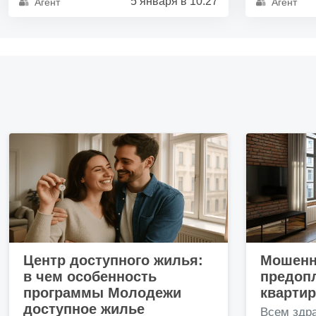
5 января в 10:27
Агент
Агент
Центр доступного жилья:
Мошенн
в чем особенность
предопл
программы Молодежи
кварти
доступное жилье
Всем здр