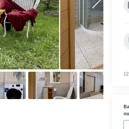
12
Ва
о