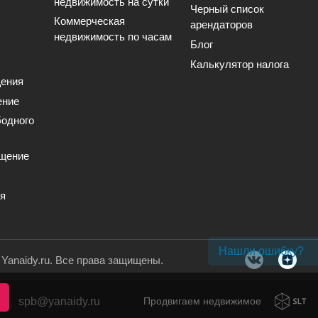
недвижимость на сутки
Черный список
Коммерческая
арендаторов
недвижимость по часам
Блог
Калькулятор налога
ения
ение
одного
щение
ия
Нашли ошибку?
. Yanaidy.ru. Все права защищены.
spb@yanaidy.ru
Продвигаем недвижимое