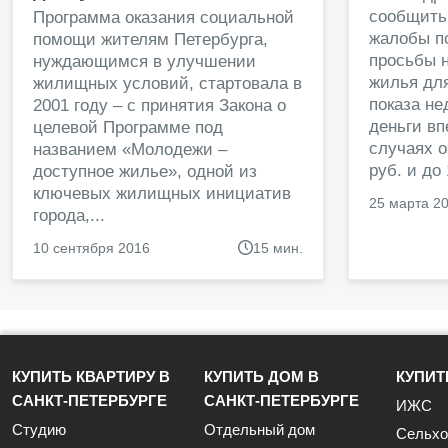
сообщить
Программа оказания социальной
жалобы п
помощи жителям Петербурга,
просьбы н
нуждающимся в улучшении
жилья дл
жилищных условий, стартовала в
показа н
2001 году – с принятия Закона о
деньги в
целевой Программе под
случаях о
названием «Молодежи –
руб. и до
доступное жилье», одной из
ключевых жилищных инициатив
25 марта 2
города,...
10 сентября 2016
15 мин.
КУПИТЬ КВАРТИРУ В
КУПИТЬ ДОМ В
КУПИТ
САНКТ-ПЕТЕРБУРГЕ
САНКТ-ПЕТЕРБУРГЕ
ИЖС
Студию
Отдельный дом
Сельхо