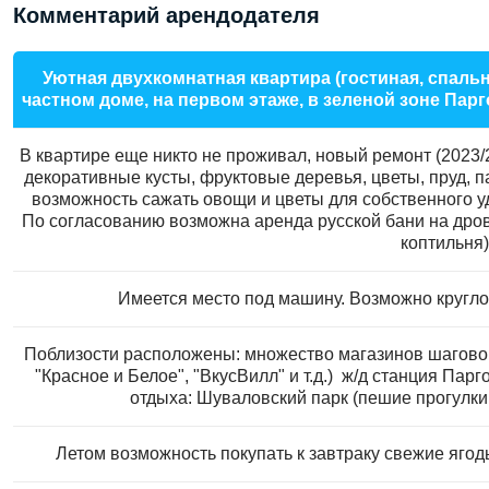
Комментарий арендодателя
Уютная двухкомнатная квартира (гостиная, спальн
частном доме, на первом этаже, в зеленой зоне Пар
В квартире еще никто не проживал, новый ремонт (2023/2
декоративные кусты, фруктовые деревья, цветы, пруд, п
возможность сажать овощи и цветы для собственного у
По согласованию возможна аренда русской бани на дров
коптильня)
Имеется место под машину. Возможно кругл
Поблизости расположены: множество магазинов шаговой д
"Красное и Белое", "ВкусВилл" и т.д.) ж/д станция Па
отдыха: Шуваловский парк (пешие прогулки,
Летом возможность покупать к завтраку свежие ягод