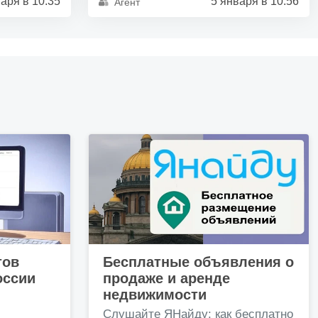
аря в 10:35
5 января в 10:56
Агент
тов
Бесплатные объявления о
оссии
продаже и аренде
недвижимости
и
Слушайте ЯНайду: как бесплатно