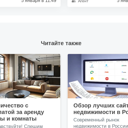
5 января в 11:49
5 янв
Агент
Читайте также
ичество с
Обзор лучших сай
атой за аренду
недвижимости в Р
ры и комнаты
Современный рынок
недвижимости в Росси
авствуйте! Спешим