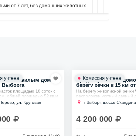
ьми от 7 лет, без домашних животных.
я учтена
Комиссия учтена
часток с жилым домом
Продам участок с домо
 г Выборга
берегу речки в 15 км от
Выборга
часток площадью 10 соток с
На берегу живописной речки 
м, общей площадью 52 кв.м.
расположен уютный дачный 
жен лесом с двух сторон, что
Речное.
Перово, ул. Круговая
г Выборг, шоссе Скандин
осферу уединения и
Трехэтажное строение, выпо
..
кирпича, занимает площадь 
квадратных...
000
4 200 000