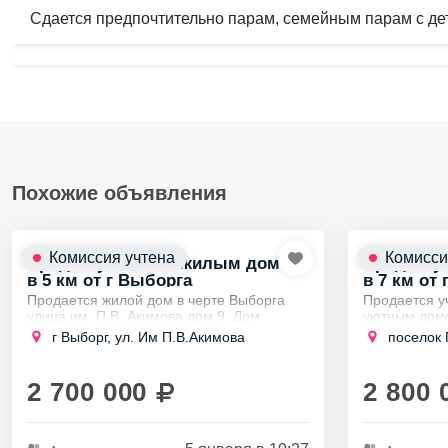
Сдается предпочтительно парам, семейным парам с дет
Похожие объявления
Комиссия учтена
Комисси
Продам участок с жилым домом
Продам у
в 5 км от г Выборга
в 7 км от
Продается жилой дом в черте Выборга
Продается у
улица им. П.В. Акимова дом 9. Дом
уютным домо
каркасный 1 этажный, обработан
Участок окру
г Выборг, ул. Им П.В.Акимова
поселок 
огнебиозащитным антисептиком,
создает атм
фундамент монолитная плита,...
спокойствия..
2 700 000
2 800 