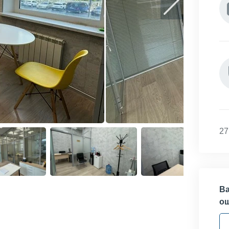
27
Ва
о