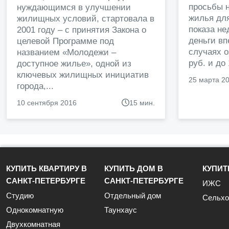
просьбы н
нуждающимся в улучшении
жилья дл
жилищных условий, стартовала в
показа н
2001 году – с принятия Закона о
деньги в
целевой Программе под
случаях о
названием «Молодежи –
руб. и до
доступное жилье», одной из
ключевых жилищных инициатив
25 марта 2
города,...
10 сентября 2016
15 мин.
КУПИТЬ КВАРТИРУ В
КУПИТЬ ДОМ В
КУПИТ
САНКТ-ПЕТЕРБУРГЕ
САНКТ-ПЕТЕРБУРГЕ
ИЖС
Студию
Отдельный дом
Сельхо
Однокомнатную
Таунхаус
Двухкомнатная