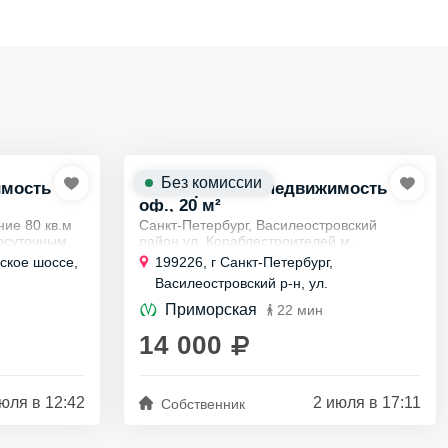
Без комиссии
имость
Коммерческая недвижимость
оф., 20 м²
ие 80 кв.м
Санкт-Петербург, Василеостровский
лосуточным
район,ул. Кораблестроителей м.
Приморская
вское шоссе,
199226, г Санкт-Петербург,
ком. Без
Аренда офиса на Васильевском острове
Василеостровский р-н, ул.
по кабинетам или рабочим местам
Кораблестроителей, д 1
Сдается в...
Приморская
22 мин
14 000
юля в 12:42
2 июля в 17:11
Собственник