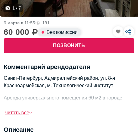
1 / 7
6 марта в 11:55
191
60 000
Без комиссии
ПОЗВОНИТЬ
Комментарий арендодателя
Санкт-Петербург, Адмиралтейский район, ул. 8-я
Красноармейская, м. Технологический институт
Аренда универсального помещения 60 м2 в городе
Аренда универсального помещение, общая площадь -
читать все
60 м2. Возможно использовать под офис или другие
цели. Все коммуникации: отопление, вода, канализация,
Описание
электроэнергия. Ранее помещение использовали под