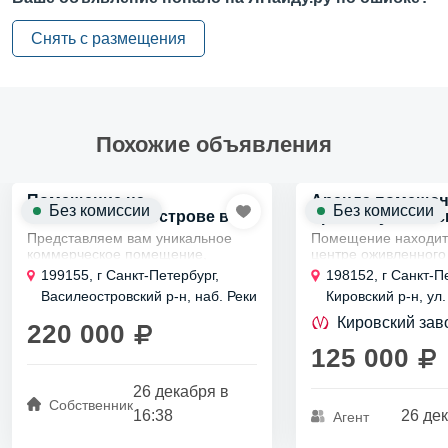
Снять с размещения
Похожие объявления
Помещение на
Аренда помещен
Без комиссии
Без комиссии
Васильевском острове в
Краснопутиловск
аренду, 220000 рублей
125 000 руб.
Представляем вам уникальное
Помещение находит
коммерческое помещение,
центре оживленного
площадь которого составляет 136
прямо напротив авт
199155, г Санкт-Петербург,
198152, г Санкт-П
квадратных метров.
остановки.
Василеостровский р-н, наб. Реки
Кировский р-н, ул.
Это обновленное пространство
Площадь составляет
Смоленки, д 3 к 1
Краснопутиловская
находится в 13-этажном доме,...
квадратных метров, 
Кировский зав
220 000
высокие потолки в 4.
125 000
26 декабря в
Собственник
16:38
26 дек
Агент