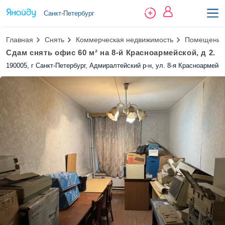
Санкт-Петербург
Главная
Снять
Коммерческая недвижимость
Помещение 
Сдам снять офис 60 м² на 8-й Красноармейской, д 2.
190005, г Санкт-Петербург, Адмиралтейский р-н, ул. 8-я Красноармейск