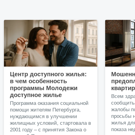
Центр доступного жилья:
Мошенн
в чем особенность
предопл
программы Молодежи
кварти
доступное жилье
Всем здр
сообщить
Программа оказания социальной
жалобы п
помощи жителям Петербурга,
просьбы н
нуждающимся в улучшении
жилья дл
жилищных условий, стартовала в
показа н
2001 году – с принятия Закона о