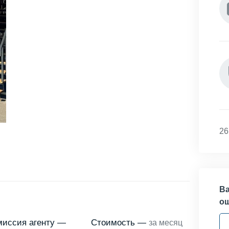
26
Ва
о
миссия агенту —
Стоимость —
за месяц