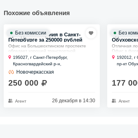
Похожие объявления
Без комиссии
Без ком
Аренда помещения в Санкт-
Сдается п
Петербурге за 250000 рублей
Обуховск
Офис на Большеохтинском проспекте
Отличная ло
обладает хорошей транспортной
Офис в форм
доступностью:
современное
195027, г Санкт-Петербург,
192012, г 
создают ко
Ближайшие станции метро:
Красногвардейский р-н,
пр-кт Обу
работы. 💡 В
"Ладожская", "Проспект Большевиков"
Большеохтинский пр-кт, д 15 к 3
Новочеркасская
(примерно 15-20 минут...
250 000
177 00
26 декабря в 14:30
Агент
Агент