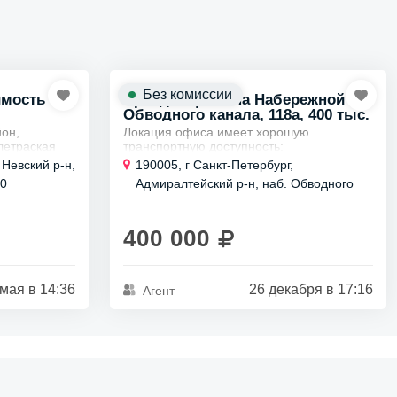
Без комиссии
имость
Аренда офиса на Набережной
Обводного канала, 118а, 400 тыс.
йон,
Локация офиса имеет хорошую
летраская
транспортную доступность:
600 м2 c
Ближайшие станции метро –
 Невский р-н,
190005, г Санкт-Петербург,
«Обводный канал» и «Сенная
40
Адмиралтейский р-н, наб. Обводного
 здание +...
площадь».
канала, д 118а литера АВ
Находится рядом с
400 000
железнодорожной...
 мая в 14:36
26 декабря в 17:16
Агент