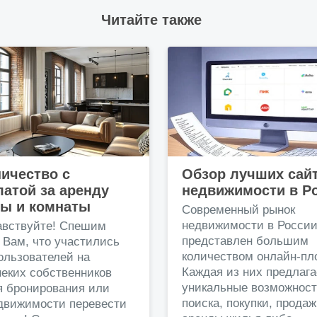
Читайте также
ичество с
Обзор лучших сай
атой за аренду
недвижимости в Р
ры и комнаты
Современный рынок
недвижимости в Росси
авствуйте! Спешим
представлен большим
 Вам, что участились
количеством онлайн-пл
ользователей на
Каждая из них предлага
еких собственников
уникальные возможност
я бронирования или
поиска, покупки, прода
едвижимости перевести