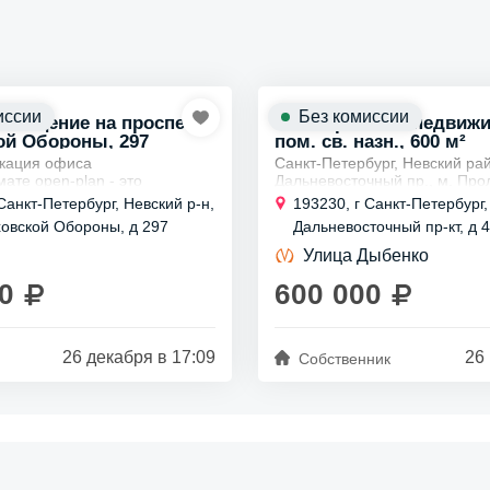
иссии
Без комиссии
омещение на проспекте
Коммерческая недвиж
ой Обороны, 297
пом. св. назн., 600 м²
кация офиса
Санкт-Петербург, Невский ра
ате open-plan - это
Дальневосточный пр., м. Про
 решение! 🏢 Простор и свет
Аренда трехэтажного здания 
Санкт-Петербург, Невский р-н,
193230, г Санкт-Петербург,
мфортную атмосферу для
бассейном и сауной
ховской Обороны, д 297
Дальневосточный пр-кт, д 
етровые стеклянные стены...
Сдается в арнеду трехэтажное
Улица Дыбенко
0
600 000
26 декабря в 17:09
26
Собственник