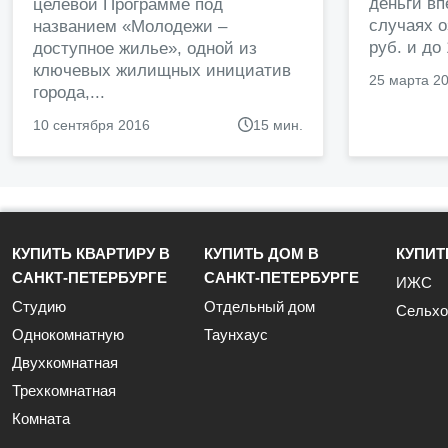
деньги в
целевой Программе под
случаях о
названием «Молодежи –
руб. и до
доступное жилье», одной из
ключевых жилищных инициатив
25 марта 2
города,...
10 сентября 2016
15 мин.
КУПИТЬ КВАРТИРУ В
КУПИТЬ ДОМ В
КУПИТ
САНКТ-ПЕТЕРБУРГЕ
САНКТ-ПЕТЕРБУРГЕ
ИЖС
Студию
Отдельный дом
Сельхо
Однокомнатную
Таунхаус
Двухкомнатная
Трехкомнатная
Комната