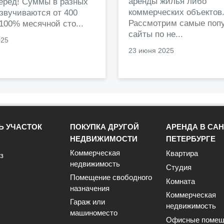
аренды жилья либо
перед! Суммы в разных
коммерческих объектов
звучиваются от 400
Рассмотрим самые поп
 100% месячной сто...
сайты по не...
025
23 июня 2025
Ь УЧАСТОК
ПОКУПКА ДРУГОЙ
АРЕНДА В САН
НЕДВИЖИМОСТИ
ПЕТЕРБУРГЕ
Коммерческая
Квартира
з
недвижимость
Студия
Помещение свободного
Комната
назначения
Коммерческая
Гараж или
недвижимость
машиноместо
Офисные помещ