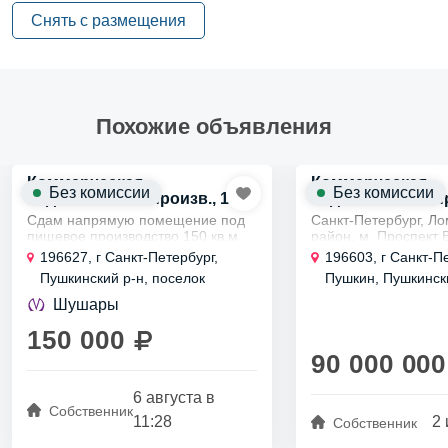
Снять с размещения
Цена 950 руб. за кв. м. УСН
Консультант Андрей Салимов
П50
Похожие объявления
Код объекта: 20699
Коммерческая
Коммерческая
Без комиссии
Без комиссии
недвижимость произв., 150
недвижимость пр
м²
м²
Сдам напрямую помещение под
Санкт-Петербург, Л
пищевое производство 150 кв.м
район, м. Проспект 
1-я линия Московского ш.
деревня Малое Карл
196627, г Санкт-Петербург,
196603, г Санкт-Пе
(пос.Шушары).
Красносельское ш.
Пушкинский р-н, поселок
Пушкин, Пушкински
Продажа производст
Шушары, Московское шоссе, д
Красносельское шо
складского помещен
Шушары
1 этаж двухэтажного здания.
с...
158
После кап.ремонта, все
150 000
коммуникации новые+...
90 000 000
6 августа в
Собственник
11:28
2 
Собственник