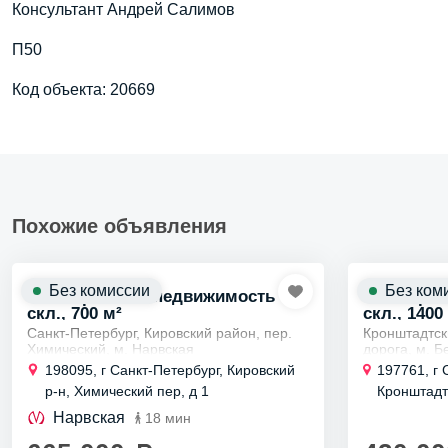
Консультант Андрей Салимов
П50
Код объекта: 20669
Похожие объявления
Без комиссии
Без ком
Коммерческая недвижимость
Коммерче
скл., 700 м²
скл., 1400
Санкт-Петербург, Кировский район, пер.
Кронштадтск
Химический, м. Нарвская
дорога, м. Б
Аренда отапливаемого помещения под
Аренда нео
198095, г Санкт-Петербург, Кировский
197761, г 
склад-производство 700 м²
1400 кв м по
р-н, Химический пер, д 1
Кронштадт
Сдается в аренду ангар общей площадью
Управляющая
Кронштадт
700...
Нарвская
18 мин