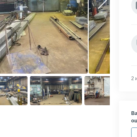
2 
Ва
о