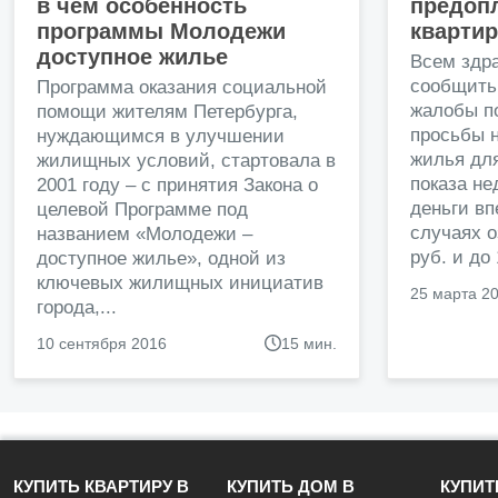
в чем особенность
предопл
программы Молодежи
кварти
доступное жилье
Всем здр
сообщить
Программа оказания социальной
жалобы п
помощи жителям Петербурга,
просьбы н
нуждающимся в улучшении
жилья дл
жилищных условий, стартовала в
показа н
2001 году – с принятия Закона о
деньги в
целевой Программе под
случаях о
названием «Молодежи –
руб. и до
доступное жилье», одной из
ключевых жилищных инициатив
25 марта 2
города,...
10 сентября 2016
15 мин.
КУПИТЬ КВАРТИРУ В
КУПИТЬ ДОМ В
КУПИТ