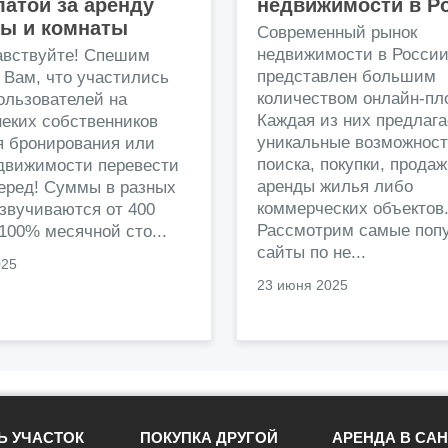
атой за аренду
недвижимости в Р
ры и комнаты
Современный рынок
недвижимости в Росси
авствуйте! Спешим
представлен большим
 Вам, что участились
количеством онлайн-пл
ользователей на
Каждая из них предлага
еких собственников
уникальные возможност
я бронирования или
поиска, покупки, прода
едвижимости перевести
аренды жилья либо
перед! Суммы в разных
коммерческих объектов
звучиваются от 400
Рассмотрим самые поп
 100% месячной сто...
сайты по не...
025
23 июня 2025
Ь УЧАСТОК
ПОКУПКА ДРУГОЙ
АРЕНДА В САН