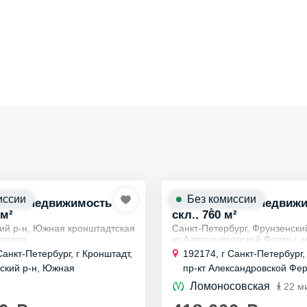
иссии
Без комиссии
ская недвижимость
Коммерческая недвиж
 м²
скл., 760 м²
ий р-н, Южная кронштадтская
Санкт-Петербург, Фрунзенски
еговая
кт Александровской Фермы, 
тапливаемого помещения
Сдается в аренду неотаплив
Санкт-Петербург, г Кронштадт,
192174, г Санкт-Петербург,
д склад-производство
под склад или чистое произв
ский р-н, Южная
пр-кт Александровской Фер
 компания 1000 складов...
м2
ская дорога, д 10
Сдается в...
Ломоносовская
22 м