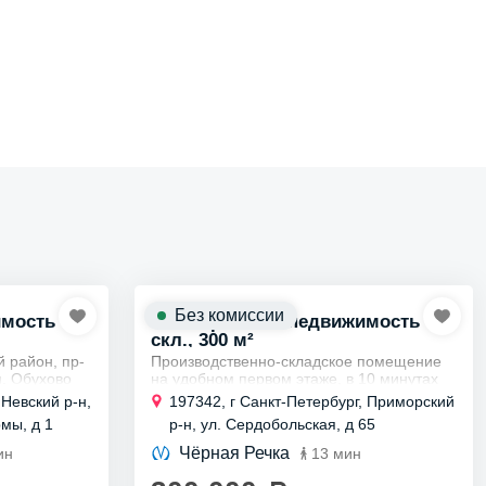
Без комиссии
имость
Коммерческая недвижимость
скл., 300 м²
й район, пр-
Производственно-складское помещение
м. Обухово
на удобном первом этаже, в 10 минутах
аемый ангар
ходьбы от м.Черная Речка.Круглосуточная
 Невский р-н,
197342, г Санкт-Петербург, Приморский
одство 760
охрана,въезд под шлагбаум. Есть подъезд
мы, д 1
р-н, ул. Сердобольская, д 65
для...
Чёрная Речка
ин
13 мин