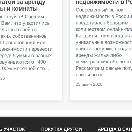
атой за аренду
недвижимости в Р
ры и комнаты
Современный рынок
недвижимости в Росси
авствуйте! Спешим
представлен большим
 Вам, что участились
количеством онлайн-пл
ользователей на
Каждая из них предлага
еких собственников
уникальные возможност
я бронирования или
поиска, покупки, прода
едвижимости перевести
аренды жилья либо
перед! Суммы в разных
коммерческих объектов
звучиваются от 400
Рассмотрим самые поп
 100% месячной сто...
сайты по не...
025
23 июня 2025
Ь УЧАСТОК
ПОКУПКА ДРУГОЙ
АРЕНДА В САН