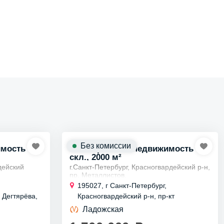
Без комиссии
имость
Коммерческая недвижимость
скл., 2000 м²
дейский
г.Санкт-Петербург, Красногвардейский р-н,
пр. Металлистов.
адожская,
Ближайшее метро: ст.м. Ладожская
195027, г Санкт-Петербург,
Аренда отапливаемого помещения под
 Дегтярёва,
Красногвардейский р-н, пр-кт
 в ЦЕНТРЕ
склад-производство общей площадью...
Металлистов, д 3
Ладожская