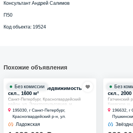
Консультант Андрей Салимов
П50
Код объекта: 19524
Похожие объявления
Без комиссии
Без ком
Коммерческая недвижимость
Коммерче
скл., 1600 м²
скл., 2000
Санкт-Петербург, Красногвардейский
Гатчинский 
район, ул. Электропультовцев, м.
Киевское ш.,
Ладожская
Аренда прои
195030, г Санкт-Петербург,
196632, г 
Аренда помещения 1600 м2 под склад-
4000 или 600
Красногвардейский р-н, ул.
Пушкински
производство с офисом
тонн
Электропультовцев, д 5 литера А
147/1, 147
Сдается в аренду современное...
Сдается в ар
Ладожская
Звёздн