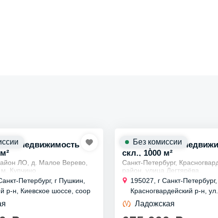
иссии
Без комиссии
ская недвижимость
Коммерческая недвиж
 м²
скл., 1000 м²
район ЛО, д. Малое Верево,
Санкт-Петербург, Красногвар
 м. Купчино
район, улица Дегтярёва.
зводственных цехов 2000,
Ближайшие станции метро: Л
Санкт-Петербург, г Пушкин,
195027, г Санкт-Петербург,
0 м² с кран-балками на 5 , 10
Новочеркасская.
й р-н, Киевское шоссе, соор
Красногвардейский р-н, ул.
Аренда отапливаемого цеха
д 2А
енду пролёты...
города и РЯДОМ...
ая
Ладожская