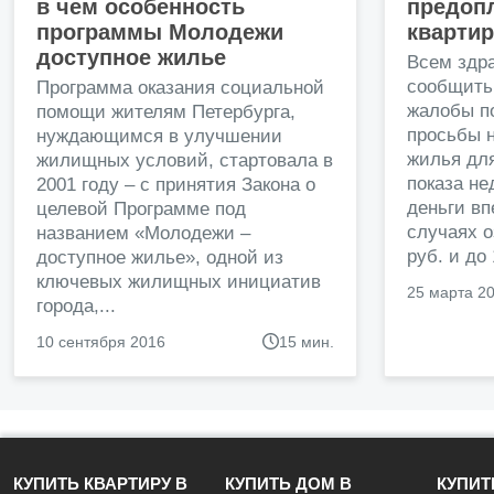
в чем особенность
предопл
программы Молодежи
кварти
доступное жилье
Всем здр
сообщить
Программа оказания социальной
жалобы п
помощи жителям Петербурга,
просьбы н
нуждающимся в улучшении
жилья дл
жилищных условий, стартовала в
показа н
2001 году – с принятия Закона о
деньги в
целевой Программе под
случаях о
названием «Молодежи –
руб. и до
доступное жилье», одной из
ключевых жилищных инициатив
25 марта 2
города,...
10 сентября 2016
15 мин.
КУПИТЬ КВАРТИРУ В
КУПИТЬ ДОМ В
КУПИТ