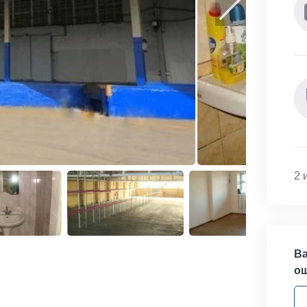
2 
Ва
о