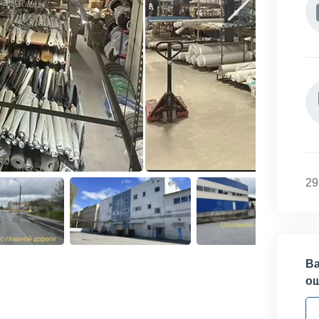
29
Ва
о