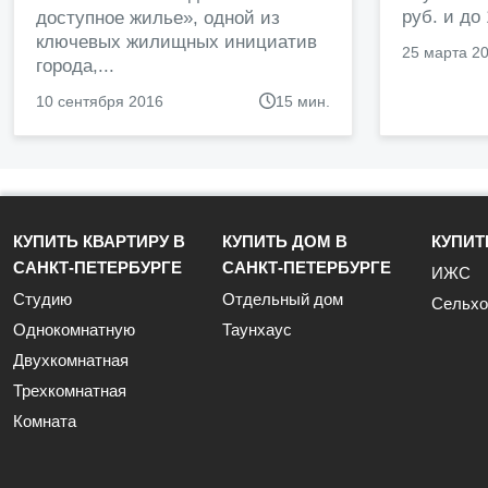
руб. и до
доступное жилье», одной из
ключевых жилищных инициатив
25 марта 2
города,...
10 сентября 2016
15 мин.
КУПИТЬ КВАРТИРУ В
КУПИТЬ ДОМ В
КУПИТ
САНКТ-ПЕТЕРБУРГЕ
САНКТ-ПЕТЕРБУРГЕ
ИЖС
Студию
Отдельный дом
Сельхо
Однокомнатную
Таунхаус
Двухкомнатная
Трехкомнатная
Комната