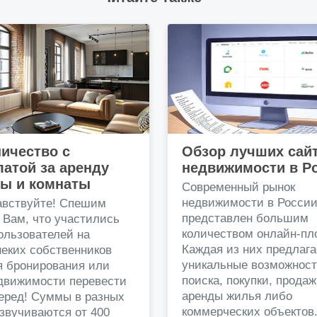
ичество с
Обзор лучших сай
атой за аренду
недвижимости в Р
ры и комнаты
Современный рынок
недвижимости в Росси
авствуйте! Спешим
представлен большим
 Вам, что участились
количеством онлайн-пл
ользователей на
Каждая из них предлага
еких собственников
уникальные возможност
я бронирования или
поиска, покупки, прода
едвижимости перевести
аренды жилья либо
перед! Суммы в разных
коммерческих объектов
звучиваются от 400