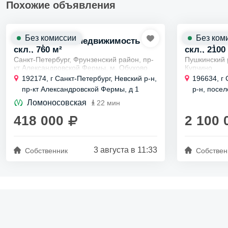
Похожие объявления
Без комиссии
Без ком
Коммерческая недвижимость
Коммерче
скл., 760 м²
скл., 2100
Санкт-Петербург, Фрунзенский район, пр-
Пушкинский 
кт Александровской Фермы, м. Обухово
Купчино
Сдается в аренду неотапливаемый ангар
Аренда отап
192174, г Санкт-Петербург, Невский р-н,
196634, г
под склад или чистое производство 760
2100 м2
пр-кт Александровской Фермы, д 1
р-н, посе
м2
Сдается в а
шоссе, д 
Сдается в...
общая площа
Ломоносовская
22 мин
418 000
2 100 
3 августа в 11:33
Собственник
Собствен