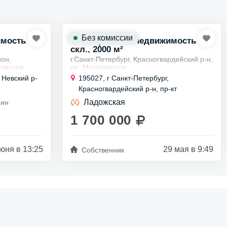
Без комиссии
имость
Коммерческая недвижимость
скл., 2000 м²
йон,
г.Санкт-Петербург, Красногвардейский р-н,
совская
пр. Металлистов.
ского
Ближайшее метро: ст.м. Ладожская
 Невский р-
195027, г Санкт-Петербург,
Аренда отапливаемого помещения под
Красногвардейский р-н, пр-кт
 пoмещeниe,
склад-производство общей площадью...
Металлистов, д 3
Ладожская
мин
1 700 000
юня в 13:25
29 мая в 9:49
Собственник