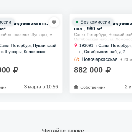
иссии
Без комиссии
ская недвижимость
Коммерческая недвиж
 м²
скл., 980 м²
район. поселок Шушары, м.
Санкт-Петербург, Невский ра
Октябрьская наб., м. Ломоно
ливаемого склада с пандусом
Аренда отапливаемого склад
 Санкт-Петербург, Пушкинский
193091, г Санкт-Петербург,
помещения 980 м2
лок Шушары, Колпинское
н, Октябрьская наб, д 2
ренду отапливаемый склад,
Сдается в aренду складскoе
400
дь - 2100 м2. Наличие...
общая...
Новочеркасская
23 
000
882 000
3 марта в 10:56
2 и
ник
Собственник
Читайте также