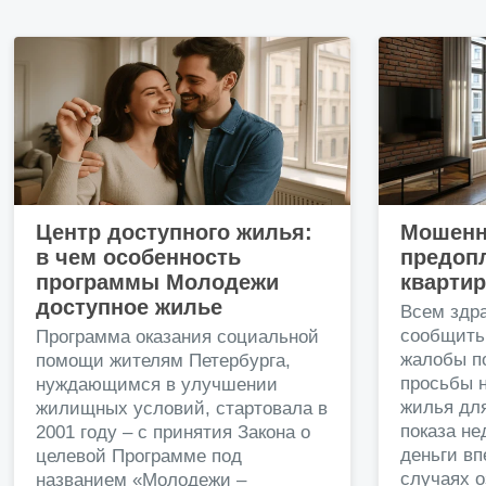
Центр доступного жилья:
Мошенн
в чем особенность
предопл
программы Молодежи
кварти
доступное жилье
Всем здр
сообщить
Программа оказания социальной
жалобы п
помощи жителям Петербурга,
просьбы н
нуждающимся в улучшении
жилья дл
жилищных условий, стартовала в
показа н
2001 году – с принятия Закона о
деньги в
целевой Программе под
случаях о
названием «Молодежи –