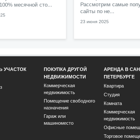
Рассмотрим самые поп
 100% месячной сто...
сайты по не...
025
23 июня 2025
Ь УЧАСТОК
ПОКУПКА ДРУГОЙ
АРЕНДА В САН
НЕДВИЖИМОСТИ
ПЕТЕРБУРГЕ
Коммерческая
Квартира
з
недвижимость
Студия
Помещение свободного
Комната
назначения
Коммерческая
Гараж или
недвижимость
машиноместо
Офисные помещ
Торговое помещ