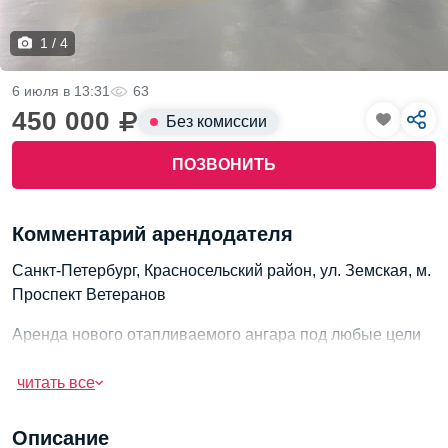
1 / 4
6 июля в 13:31
63
450 000
Без комиссии
ПОЗВОНИТЬ
Комментарий арендодателя
Санкт-Петербург, Красносельский район, ул. Земская, м.
Проспект Ветеранов
Аренда нового отапливаемого ангара под любые цели
500-1000 м2 (можно часть)
читать все
Сдается в аренду новый ангар, общая площадь - 1000
м2, под любые цели: производство, склад, магазин и т.д.
Описание
Высота потолков - 6 м. Наличие одних ворот под