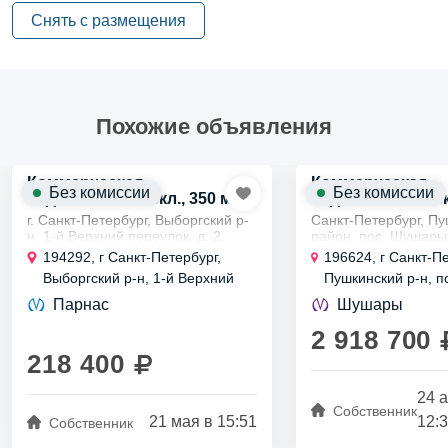
Снять с размещения
Похожие объявления
Коммерческая
Коммерческая
Без комиссии
Без комиссии
недвижимость скл., 350 м²
недвижимость скл
г. Санкт-Петербург, Выборгский р-
Санкт-Петербург, П
н, 1-й Верхний переулок, д. 2.
район, пос. Шушары.
Ближайшее метро: м. Парнас, м.
Аренда складского
194292, г Санкт-Петербург,
196624, г Санкт-Пе
Проспект Просвещения (10-15
класса А+ 2115 м2
Выборгский р-н, 1-й Верхний
Пушкинский р-н, п
мин на машине)
Сдaeтся в аренду cк
пер, д 2
Шушары, Московск
Аренда отапливаемого склада 350
помещениe класса 
Парнас
Шушары
кв.м...
плoщадь - 2115...
2 918 700
218 400
24 
Собственник
21 мая в 15:51
12:
Собственник