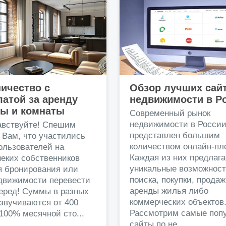
ичество с
Обзор лучших сай
атой за аренду
недвижимости в Р
ры и комнаты
Современный рынок
недвижимости в Росси
авствуйте! Спешим
представлен большим
 Вам, что участились
количеством онлайн-пл
ользователей на
Каждая из них предлага
еких собственников
уникальные возможност
я бронирования или
поиска, покупки, прода
едвижимости перевести
аренды жилья либо
перед! Суммы в разных
коммерческих объектов
звучиваются от 400
Рассмотрим самые поп
 100% месячной сто...
сайты по не...