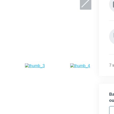
7 
Ва
о