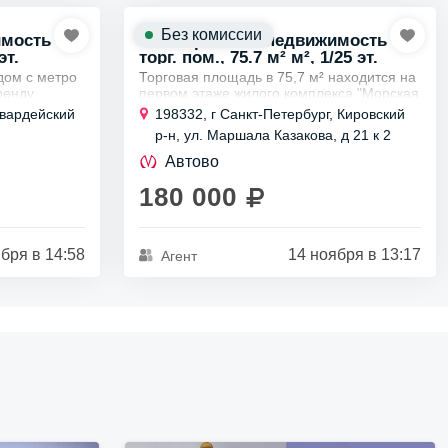
Без комиссии
имость
Коммерческая недвижимость
эт.
торг. пом., 75.7 м² м², 1/25 эт.
дом с метро
Торговая площадь в 75,7 м² находится на
ренду
первом этаже жилого комплекса "Морская
 первом
Миля", который представляет собой
гвардейский
198332, г Санкт-Петербург, Кировский
современное здание, расположенное в
р-н, ул. Маршала Казакова, д 21 к 2
35
оживлённом...
Автово
180 000
бря в 14:58
14 ноября в 13:17
Агент