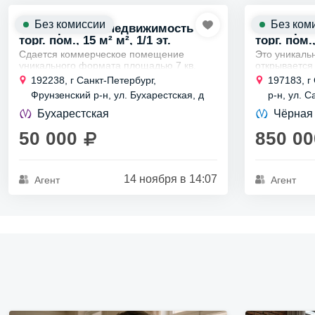
Без комиссии
Без ком
Коммерческая недвижимость
Коммерче
торг. пом., 15 м² м², 1/1 эт.
торг. пом.,
Сдается коммерческое помещение
Это уникаль
уникального формата площадью 7 кв.
открывается
метров с электрической мощностью 7 кВт,
расположенн
192238, г Санкт-Петербург,
197183, г
удачно расположенное на одном из
Помещение 
Фрунзенский р-н, ул. Бухарестская, д
р-н, ул. С
самых загруженных...
метров идеал
84
Бухарестская
Чёрная
50 000
850 00
14 ноября в 14:07
Агент
Агент