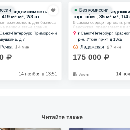
иссии
Без комиссии
ская недвижимость
Коммерческая недвиж
 419 м² м², 2/3 эт.
торг. пом., 35 м² м², 1/4 
ная возможность для бизнеса
В самом сердце торговли, ря
 на первом этаже здания,
Ладожская, предлагается в а
ого на Торговой улице.
коммерческое помещение на
 Санкт-Петербург, Приморский
г Санкт-Петербург, Красно
площадью 419 квадратных
этаже.
авушкина, д 7
р-н, Уткин пр-кт, д 13ка
ьное...
Общая площадь составляет 
квадратных метров, что...
 Речка
Ладожская
4 мин
7 мин
0
175 000
14 ноября в 13:51
14 ноя
Агент
Читайте также