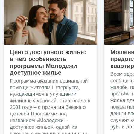
Центр доступного жилья:
Мошенн
в чем особенность
предопл
программы Молодежи
кварти
доступное жилье
Всем здр
сообщить
Программа оказания социальной
жалобы п
помощи жителям Петербурга,
просьбы н
нуждающимся в улучшении
жилья дл
жилищных условий, стартовала в
показа н
2001 году – с принятия Закона о
деньги в
целевой Программе под
случаях о
названием «Молодежи –
руб. и до
доступное жилье», одной из
ключевых жилищных инициатив