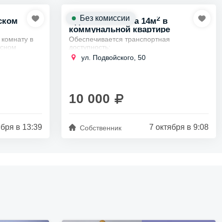
Без комиссии
2
ском
Сдается комната 14м
в
коммунальной квартире
 комнату в
Обеспечивается транспортная
есном
доступность:
х пешком от
Ближайшие станции метро:
Лесная
ул. Подвойского, 50
, на
(10 мин пешком),
Удельная
(15 мин
пешком).
Автобусные маршруты:
№ 22
,
№ 61
,
10 000
№ 138
.
...
бря в 13:39
7 октября в 9:08
Собственник