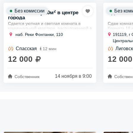
Без комиссии
Без ком
2
Сдам комнату 20м
в центре
СДАТЬ К
города
Сдается уютная и светлая комната в
Сдам комна
коммунальной квартире, расположенной в
Комната 18 
сердце города, в Адмиралтейском
квартире.
наб. Реки Фонтанки, 110
191119, г 
районе.
Два боль
Центральн
Всего три минуты пешком до станции
рамами.
33/40
метро...
Спасская
Лиговск
12 мин
Собственн
12 000
12 000
14 ноября в 9:00
Собственник
Собствен