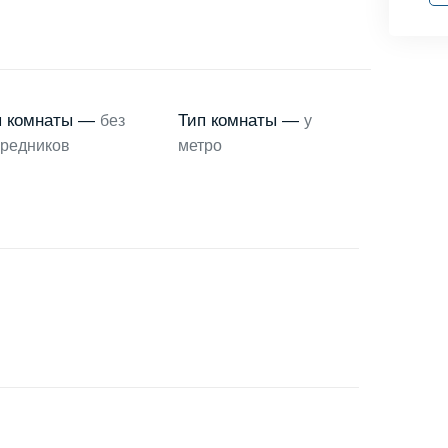
п комнаты —
Тип комнаты —
без
у
редников
метро