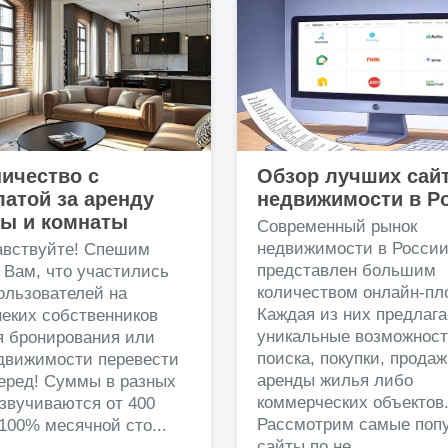
ичество с
Обзор лучших сай
атой за аренду
недвижимости в Р
ры и комнаты
Современный рынок
недвижимости в Росси
авствуйте! Спешим
представлен большим
 Вам, что участились
количеством онлайн-пл
ользователей на
Каждая из них предлага
еких собственников
уникальные возможност
я бронирования или
поиска, покупки, прода
едвижимости перевести
аренды жилья либо
перед! Суммы в разных
коммерческих объектов
звучиваются от 400
Рассмотрим самые поп
 100% месячной сто...
сайты по не...