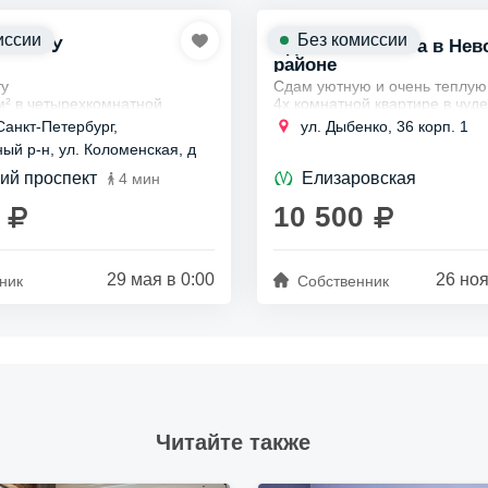
иссии
Без комиссии
ОМНАТУ
Сдается комната в Нев
районе
ту
Сдам уютную и очень теплую
м² в четырехкомнатной
4х комнатной квартире в чуд
Невском районе в 5-7 минута
Санкт-Петербург,
ул. Дыбенко, 36 корп. 1
станции метро Улица Дыбенко
ших окна с пластиковыми
ый р-н, ул. Коломенская, д
длительный срок...
ий проспект
Елизаровская
4 мин
ик, аренда от двух месяцев.
10 500
29 мая в 0:00
26 ноя
ник
Собственник
Читайте также