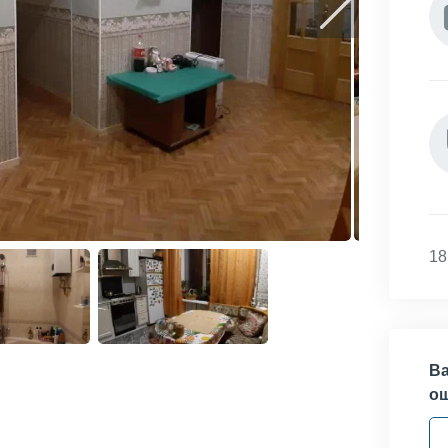
18
Ва
о