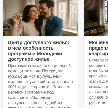
Центр доступного жилья:
Мошенн
в чем особенность
предопл
программы Молодежи
кварти
доступное жилье
Всем здр
сообщить
Программа оказания социальной
жалобы п
помощи жителям Петербурга,
просьбы н
нуждающимся в улучшении
жилья дл
жилищных условий, стартовала в
показа н
2001 году – с принятия Закона о
деньги в
целевой Программе под
случаях о
названием «Молодежи –
руб. и до
доступное жилье», одной из