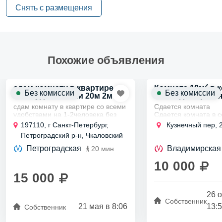
Снять с размещения
Похожие объявления
2
сдам комнату в квартире со
Комната 10м
в 
Без комиссии
Без комиссии
всем удобствами 20м 2м м.
м. Владимирска
чкаловская Санкт-
сдам комнату в квартире со всеми
Сдается комната
Петербург
удобствами на 1-2человека без
Сдается комната в с
вредных привычек и питомцев
в непосредственной 
197110, г Санкт-Петербург,
Кузнечный пер, 
Санкт-Петербург м.чкаловская в
четырех станций ме
Петроградский р-н, Чкаловский
2мин ходьбы 20м 15-
находится дом Влад
пр-кт, д 16
17т.р.+квитанции+залог...
Идеально для одного
Петроградская
Владимирская
20 мин
10 000
15 000
26 
Собственник
21 мая в 8:06
13:
Собственник