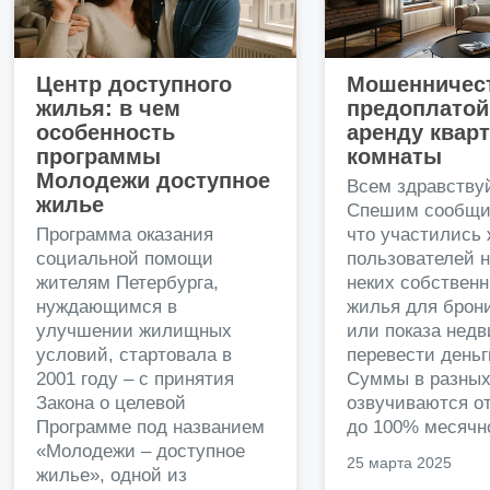
Центр доступного
Мошенничест
жилья: в чем
предоплатой
особенность
аренду квар
программы
комнаты
Молодежи доступное
Всем здравству
жилье
Спешим сообщи
Программа оказания
что участились
социальной помощи
пользователей 
жителям Петербурга,
неких собственн
нуждающимся в
жилья для брон
улучшении жилищных
или показа нед
условий, стартовала в
перевести деньг
2001 году – с принятия
Суммы в разных
Закона о целевой
озвучиваются от
Программе под названием
до 100% месячно
«Молодежи – доступное
25 марта 2025
жилье», одной из