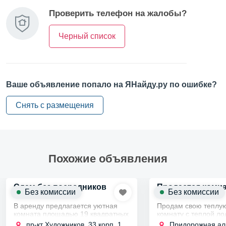
Проверить телефон на жалобы?
Черный список
Ваше объявление попало на ЯНайду.ру по ошибке?
Снять с размещения
Похожие объявления
Сдам без посредников
Продается комна
Без комиссии
Без комиссии
собственника
В аренду предлагается уютная
Продам свою теплую
комната площадью 19 квадратных
комнату с теплой ло
метров. Это пространство
коммунальной кварт
пр-кт Художников, 33 корп. 1
Придорожная ал