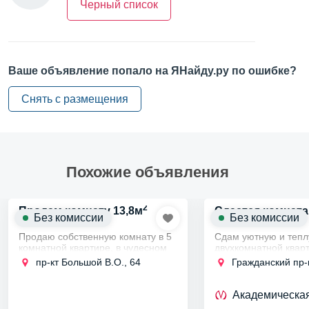
Черный список
Тип комнаты —
без посредников
Тип комнаты —
в коммуналке
Тип комнаты —
у метро
Ваше объявление попало на ЯНайду.ру по ошибке?
Районы —
фрунзенский
Снять с размещения
Тип комнаты —
от собственника
Еще
Похожие объявления
Залог —
есть
Разное —
онлайн показ
2
Продам комнату 13,8м
Сдается комната
Без комиссии
Без комиссии
Дополнительно —
возможен торг
кв
Продаю собственную комнату в 5
Сдам уютную и тепл
комнатной квартире, в чудесном
двухкомнатной кварт
О доме
историческом Васильевском
Калининском районе
пр-кт Большой В.О., 64
Гражданский пр-к
острове в 15 минутах ходьбы от
ходьбы от станции 
станции метро Василеостровская
Гражданский Проспек
Лифт —
пассажирский
по адресу...
длительный срок...
Академическа