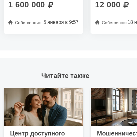
Парковка —
открытая
1 600 000
12 000
Этажей в доме —
3+
5 января в 9:57
18 н
Собственник
Собственник
О квартире
Санузел —
раздельный
Ремонт —
евро
Ремонт —
косметический
Окна —
парк
Читайте также
Мебель —
есть
Удобства —
стиральная машина
Удобства —
телевизор
Удобства —
холодильник
Удобства —
интернет
Центр доступного
Мошенничест