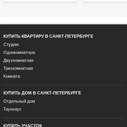
Мебель на кухне
Мебель в жилой зоне
Детская площадка
КУПИТЬ КВАРТИРУ В САНКТ-ПЕТЕРБУРГЕ
Лифт
Студию
Мусоропровод
Однокомнатную
Двухкомнатная
Трехкомнатная
Комната
КУПИТЬ ДОМ В САНКТ-ПЕТЕРБУРГЕ
Отдельный дом
Таунхаус
КУПИТЬ УЧАСТОК