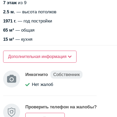
7
этаж
из 9
2.5 м.
— высота потолков
1971 г.
— год постройки
65 м²
— общая
15 м²
— кухня
Рядом —
Дополнительная информация
парк
Рядом —
школа
Инкогнито
Собственник
Рядом —
больница
Рядом —
десткий сад
Нет жалоб
Рядом —
водоём
Тип комнаты —
в квартире
Проверить телефон на жалобы?
Тип комнаты —
от собственника