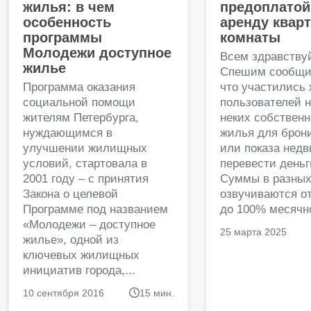
Разное —
можно с детьми
жилья: в чем
предоплатой
особенность
аренду квар
Комнат в квартире —
3
программы
комнаты
Инфраструктура —
детская площадка
Молодежи доступное
Всем здравству
жилье
Спешим сообщи
Инфраструктура —
парковка для колясок
Программа оказания
что участились
Инфраструктура —
парковка для велосипеда
социальной помощи
пользователей 
жителям Петербурга,
неких собственн
Инфраструктура —
спортзал
нуждающимся в
жилья для брон
Материал стен —
панель
улучшении жилищных
или показа нед
условий, стартовала в
перевести деньг
2001 году – с принятия
Суммы в разных
Расположение
Закона о целевой
озвучиваются от
Программе под названием
до 100% месячно
До метро —
пешком
«Молодежи – доступное
25 марта 2025
Расстояние —
10 мин
жилье», одной из
ключевых жилищных
инициатив города,...
Удобства и подробности
10 сентября 2016
15 мин.
Интернет