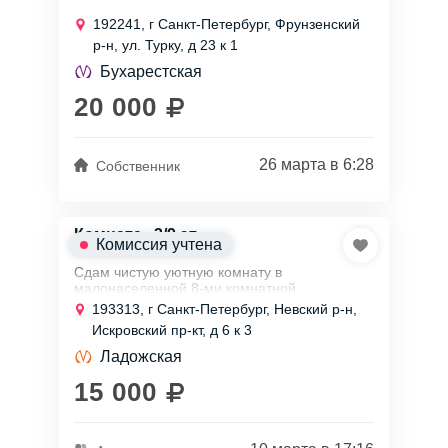
192241, г Санкт-Петербург, Фрунзенский
р-н, ул. Турку, д 23 к 1
Бухарестская
20 000
26 марта в 6:28
Собственник
Комната , 3/9 эт.
Комиссия учтена
Сдам чистую уютную комнату в
малонаселенной 8-ми комнатной
коммунальной квартире. Удобное
193313, г Санкт-Петербург, Невский р-н,
расположение дома, рядом есть все
Искровский пр-кт, д 6 к 3
необходимое. Гржданам РФ
Ладожская
15 000