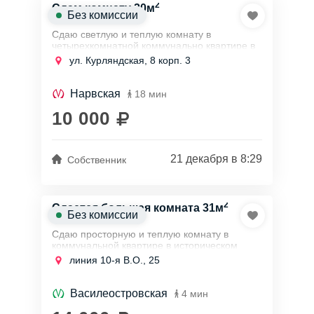
2
Сдам комнату 20м
Без комиссии
Сдаю светлую и теплую комнату в
четырехкомнатной коммунально квартире в
самом центре города в Адмиралтейском
ул. Курляндская, 8 корп. 3
районе в 10 минутах пешком от станции
метро...
Нарвская
18 мин
10 000
21 декабря в 8:29
Собственник
2
Сдается большая комната 31м
Без комиссии
Сдаю просторную и теплую комнату в
коммунальной квартире в историческом
Васильевском острове около станции метро
линия 10-я В.О., 25
василеостровская, всего около 5 минут
пешком...
Василеостровская
4 мин