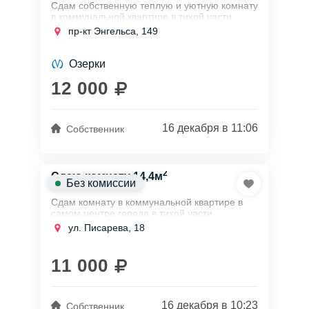
Сдам собственную теплую и уютную комнату
в коммунальной квартире в тихой части
города в Выборгском районе в 7 минутах
пр-кт Энгельса, 149
пешком от станции метро Проспект...
Озерки
12 000
16 декабря в 11:06
Собственник
2
Сдаю комнату 14,4м
Без комиссии
Сдам комнату в коммунальной квартире в
самом центре города в тихой части
Адмиралтейском района в 10 минутах езды
ул. Писарева, 18
на общественном транспорте от станции
метро...
11 000
16 декабря в 10:23
Собственник