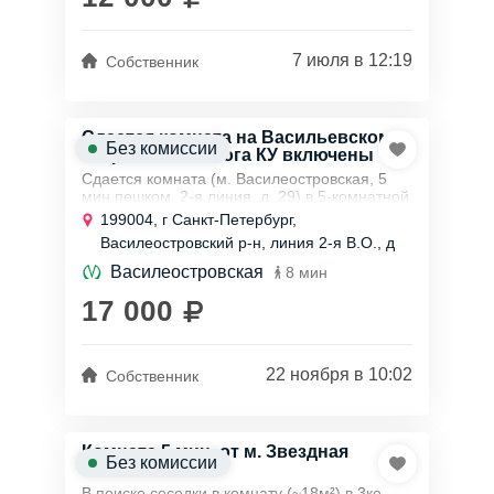
7 июля в 12:19
Собственник
Сдается комната на Васильевском
Без комиссии
острове без залога КУ включены
Сдается комната (м. Василеостровская, 5
мин пешком, 2-я линия, д. 29) в 5-комнатной
малонаселенной коммунальной квартире.
199004, г Санкт-Петербург,
Тихая красивая улица, рядом университет,...
Василеостровский р-н, линия 2-я В.О., д
29
Василеостровская
8 мин
17 000
22 ноября в 10:02
Собственник
Комната 5 мин. от м. Звездная
Без комиссии
В поиске соседки в комнату (~18м²) в 3ке,