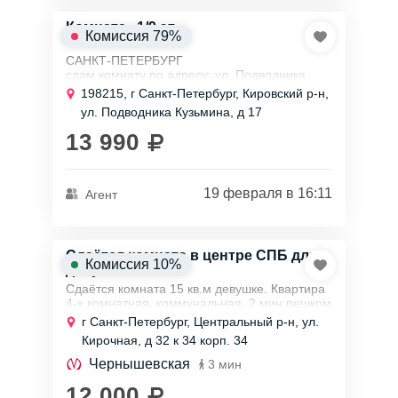
Комната , 1/9 эт.
Комиссия 79%
САНКТ-ПЕТЕРБУРГ
сдам комнату по адресу: ул. Подводника
Кузьмина, д. 17
198215, г Санкт-Петербург, Кировский р-н,
ПРЕИМУЩЕСТВА:
ул. Подводника Кузьмина, д 17
+ просторная комната = 18 метров
+ сам собственник не проживает
13 990
+ не граничит с...
19 февраля в 16:11
Агент
Сдаётся комната в центре СПБ для
Комиссия 10%
девушки
Сдаётся комната 15 кв.м девушке. Квартира
4-х комнатная, коммунальная, 2 мин.пешком
от м.Чернышевская, исторический центр.
г Санкт-Петербург, Центральный р-н, ул.
Соседи арендаторы. Все девушки. В комнате
Кирочная, д 32 к 34 корп. 34
и...
Чернышевская
3 мин
12 000