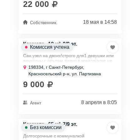
22 000
18 мая в 14:58
Собственник
Комната , 18 м², 9/9 эт.
Комиссия учтена
Сан.узел на двоих!строго для1 девушки или
женщины,с опытом жизни в коммуналке,не
конфликтную,соседи 4чел- русские,свой
198334, г Санкт-Петербург,
санузел,в комнате; шкаф зеркальный...
Красносельский р-н, ул. Партизана
Германа, д 37
9 000
8 апреля в 8:05
Агент
Комната , 65 м², 7/9 эт.
Без комиссии
Долгосрочные с коммуналкой