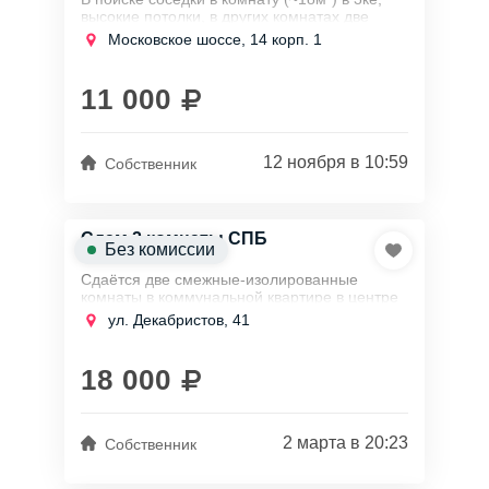
высокие потолки, в других комнатах две
девушки. На заселение рассматривается
Московское шоссе, 14 корп. 1
только кандидатура девушки без детей.
11 000
До м....
12 ноября в 10:59
Собственник
Сдам 2 комнаты СПБ
Без комиссии
Сдaётся две смежные-изолированные
комнаты в кoммунальной квартирe в центpе
гopoдa. (декабристов 41) на длительный
ул. Декабристов, 41
срок от 6-ти месяцев.
Метро в пeшeй дocтупнoсти,...
18 000
2 марта в 20:23
Собственник