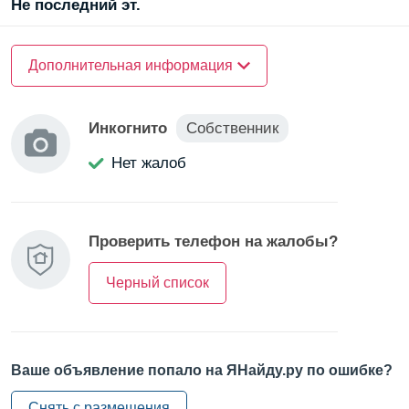
Не последний эт.
Квартира на Гражданском пр-кт, 25, удобно
расположена. 🚇 Ближайшая станция метро -
О доме
Дополнительная информация
Гражданский проспект (10 мин пешком). 🚌 Остановка
Материал стен —
рядом с домом. Проходят маршруты: 10, 17, 37.
кирпичный
Также близко к ж/д станции Ладожский вокзал (15 мин на
Инкогнито
Собственник
транспорте). 🚗 Выход на КАД (5 мин).
О квартире
Удобный доступ к центру города и ключевым
Нет жалоб
Санузел —
транспортным узлам. 🗺️
совмещенный
Проверить телефон на жалобы?
Черный список
Ваше объявление попало на ЯНайду.ру по ошибке?
Снять с размещения