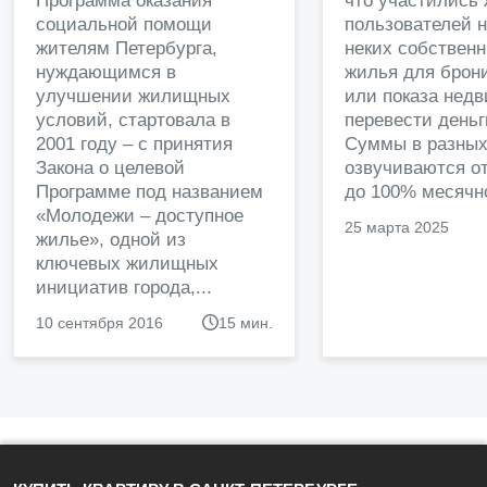
Программа оказания
что участились
социальной помощи
пользователей 
жителям Петербурга,
неких собственн
нуждающимся в
жилья для брон
улучшении жилищных
или показа нед
условий, стартовала в
перевести деньг
2001 году – с принятия
Суммы в разных
Закона о целевой
озвучиваются от
Программе под названием
до 100% месячно
«Молодежи – доступное
25 марта 2025
жилье», одной из
ключевых жилищных
инициатив города,...
10 сентября 2016
15 мин.