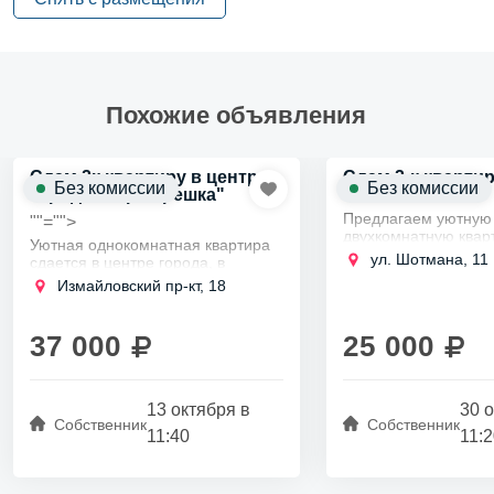
Похожие объявления
Сдам 2к квартиру в центре
Сдам 2-к кварти
Без комиссии
Без комиссии
города "евро-трешка"
Предлагаем уютную
""="">
двухкомнатную квар
Уютная однокомнатная квартира
прекрасном Невском
ул. Шотмана, 11
сдается в центре города, в
всего в 5 минутах о
Адмиралтейском районе.
Измайловский пр-кт, 18
Дыбенко.
Всего 5 минут пешком до метро
Идеально подходит 
Балтийская.
аккуратных жильцов б
Идеально подходит для
37 000
25 000
долгосрочной...
13 октября в
30 
Собственник
Собственник
11:40
11: