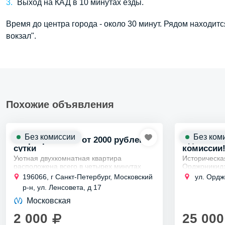
Выход на КАД в 10 минутах езды.
Время до центра города - около 30 минут. Рядом находи
вокзал".
Похожие объявления
Без комиссии
Без ком
Квартира в СПб от 2000 рублей в
Сдаю свою
сутки
комиссии
Уютная двухкомнатная квартира
Историческа
расположена всего в четырех минутах
Орджоникидз
пешком от станции метро, что делает её
архитектуры 
196066, г Санкт-Петербург, Московский
ул. Ордж
отличным выбором для проживания до
развитием п
р-н, ул. Ленсовета, д 17
шести...
Санкт-Петерб
Московская
2 000
25 000