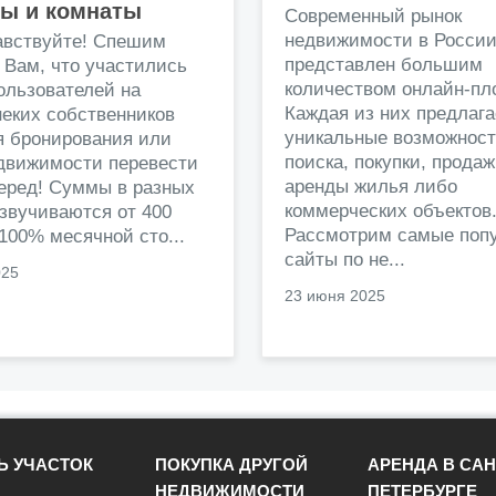
ры и комнаты
Современный рынок
недвижимости в Росси
авствуйте! Спешим
представлен большим
 Вам, что участились
количеством онлайн-пл
ользователей на
Каждая из них предлага
еких собственников
уникальные возможност
я бронирования или
поиска, покупки, прода
едвижимости перевести
аренды жилья либо
перед! Суммы в разных
коммерческих объектов
звучиваются от 400
Рассмотрим самые поп
 100% месячной сто...
сайты по не...
025
23 июня 2025
Ь УЧАСТОК
ПОКУПКА ДРУГОЙ
АРЕНДА В САН
НЕДВИЖИМОСТИ
ПЕТЕРБУРГЕ