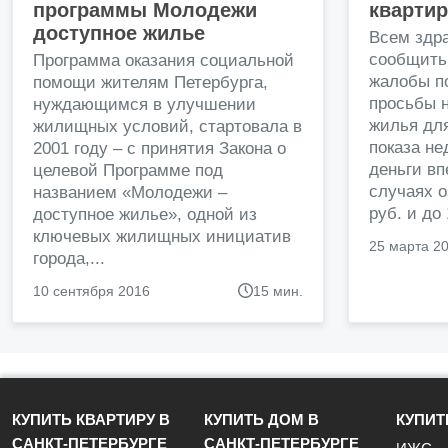
программы Молодежи
кварти
доступное жилье
Всем здр
сообщить
Программа оказания социальной
жалобы п
помощи жителям Петербурга,
просьбы н
нуждающимся в улучшении
жилья дл
жилищных условий, стартовала в
показа н
2001 году – с принятия Закона о
деньги в
целевой Программе под
случаях о
названием «Молодежи –
руб. и до
доступное жилье», одной из
ключевых жилищных инициатив
25 марта 2
города,...
10 сентября 2016
15 мин.
КУПИТЬ КВАРТИРУ В
КУПИТЬ ДОМ В
КУПИТ
САНКТ-ПЕТЕРБУРГЕ
САНКТ-ПЕТЕРБУРГЕ