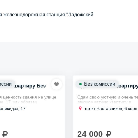
тся железнодорожная станция "Ладожский
иссии
Без комиссии
 2к квартиру Без
Сдаю свою 2к квартир
!
я ценность здания на улице
Сдам свою уютную и очень т
е, 17, как образец
двухкомнатную квартиру в
начала XX века связана с
Красногвардейском районе в 
оникидзе, 17
пр-кт Наставников, 6 корп
ромышленности и культуры
станции метро Ладожская, н
урга в...
срок для семьи.
Квартира с...
24 000