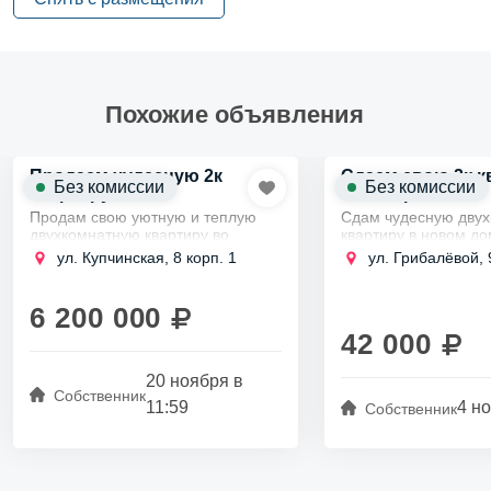
Похожие объявления
Продаем чудесную 2к
Сдаем свою 2к к
Без комиссии
Без комиссии
квартиру
новостройке
Продам свою уютную и теплую
Сдам чудесную дву
двухкомнатную квартиру во
квартиру в новом до
Фрунзенском районе в пешей
Выборгском районе 
ул. Купчинская, 8 корп. 1
ул. Грибалёвой, 
доступности от станции метро
пешком от станции 
Купчино, срочная продажа от
на длительный срок
собственника!
и...
6 200 000
Квартира...
42 000
20 ноября в
Собственник
11:59
4 но
Собственник