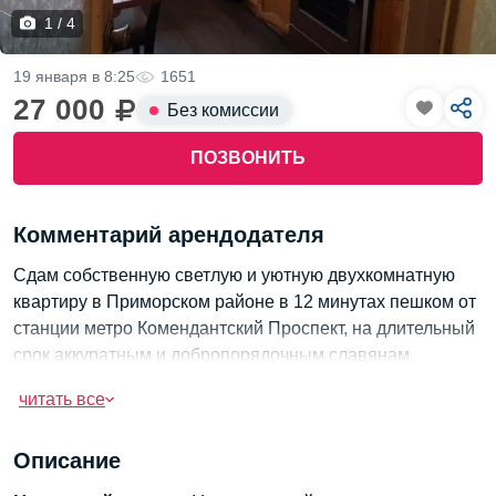
1 / 4
19 января в 8:25
1651
27 000
Без комиссии
ПОЗВОНИТЬ
Комментарий арендодателя
Сдам собственную светлую и уютную двухкомнатную
квартиру в Приморском районе в 12 минутах пешком от
станции метро Комендантский Проспект, на длительный
срок аккуратным и добропорядочным славянам
жильцам.
читать все
Квартира с площадью 52 кв метров расположена на на
7ом этаже 12 этажного ухоженного блочного дома,
Описание
всегда чистые парадные, ухоженный двор с детской