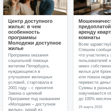
Центр доступного
Мошенничест
жилья: в чем
предоплатой
особенность
аренду квар
программы
комнаты
Молодежи доступное
Всем здравству
жилье
Спешим сообщи
Программа оказания
что участились
социальной помощи
пользователей 
жителям Петербурга,
неких собственн
нуждающимся в
жилья для брон
улучшении жилищных
или показа нед
условий, стартовала в
перевести деньг
2001 году – с принятия
Суммы в разных
Закона о целевой
озвучиваются от
Программе под названием
до 100% месячно
«Молодежи – доступное
25 марта 2025
жилье», одной из