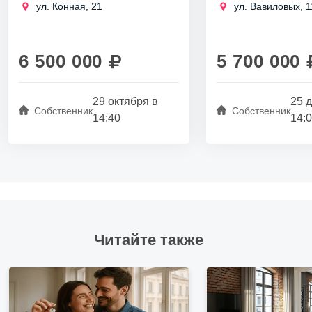
памятник архитектуры XVIII века.
Калининском районе
ул. Конная, 21
ул. Вавиловых, 1
Оно связано с эпохой расцвета
метро Академическа
Санкт-Петербурга и отражает
на продажу.
стиль,...
Уютный дом распол
адресу: улица...
6 500 000
5 700 000
29 октября в
25 
Собственник
Собственник
14:40
14:
Читайте также