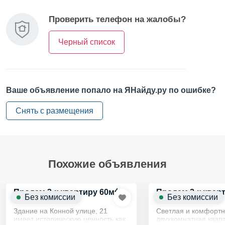
Удобства и подробности
Проверить телефон на жалобы?
Интернет
Черный список
Мебель на кухне
Мебель в жилой зоне
Ваше объявление попало на ЯНайду.ру по ошибке?
Снять с размещения
Похожие объявления
2
Продам 2-к квартиру 60м
Продам 2-к квар
Без комиссии
Без комиссии
Здание на Конной улице, 21
Светлая и комфорт
имеет историческую ценность как
двухкомнатная кварт