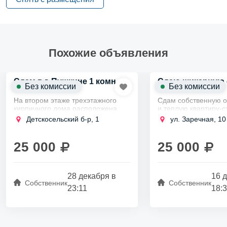
Похожие объявления
Сдам в г. Пушкине 1 комн.
Сдаю шикарную
Без комиссии
Без комиссии
2
кв. 40.5 кв. м,
30м
На втором этаже трехэтажного
Сдам собственную 
кирпичного дома расположена
и теплую квартиру-с
светлая и уютная квартира.
части города в Выбо
Детскосельский б-р, 1
ул. Заречная, 10
Внутри выполнен современный
районе в шаговой до
евроремонт, а вся техника
станции метро Парн
новейшая.
длительный...
25 000
25 000
Двор...
28 декабря в
16 
Собственник
Собственник
23:11
18: