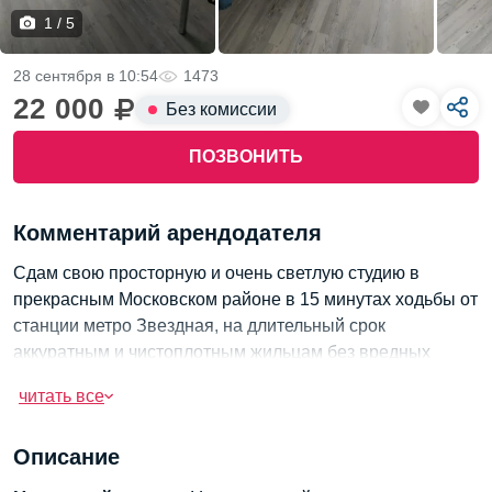
1 / 5
28 сентября в 10:54
1473
22 000
Без комиссии
ПОЗВОНИТЬ
Комментарий арендодателя
Сдам свою просторную и очень светлую студию в
прекрасным Московском районе в 15 минутах ходьбы от
станции метро Звездная, на длительный срок
аккуратным и чистоплотным жильцам без вредных
привычек, только русским гражданам без домашних
читать все
питомцев.
Студия с площадью 30 кв метров расположена на 8ом
Описание
этаже 17 этажного панельного дома, с тихим зеленым