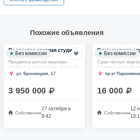
Похожие объявления
Продается светлая студия
Сдам уютную ст
Без комиссии
Без комиссии
2
25м
Продается уютная квартира-
Сдаю теплую кварти
студия в сердце города, всего в 3-
Калининском районе
5 минутах пешком от метро
метро Площадь Муж
ул. Бронницкая, 17
пр-кт Пархоменко
Технологический институт.
Без животных, с дет
Просторная площадь 25
квадратных метров...
3 950 000
16 000
27 октября в
12 
Собственник
Собственник
8:42
18: