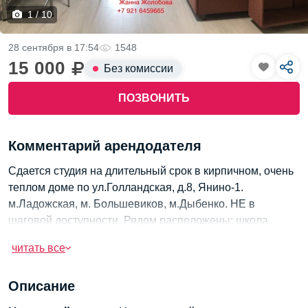
1 / 10
28 сентября в 17:54
1548
15 000
Без комиссии
ПОЗВОНИТЬ
Комментарий арендодателя
Сдается студия на длительный срок в кирпичном, очень
теплом доме по ул.Голландская, д.8, Янино-1.
м.Ладожская, м. Большевиков, м.Дыбенко. НЕ в
шаговой доступности. Рядом расположены: школа,
детский сад, магазины, стадион, большая зеленая зона.
читать все
Оплата 15000+ коммунальные услуги. Также при
заселение оплачивается страховой депозит с размере
Описание
15000 руб., который будет возвращен при окончании
проживания при отсутствии задолженностей и порчи