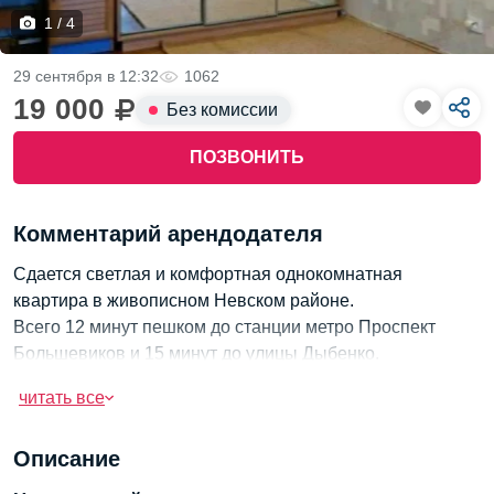
1 / 4
29 сентября в 12:32
1062
19 000
Без комиссии
ПОЗВОНИТЬ
Комментарий арендодателя
Сдается светлая и комфортная однокомнатная
квартира в живописном Невском районе.
Всего 12 минут пешком до станции метро Проспект
Большевиков и 15 минут до улицы Дыбенко.
Идеально подходит для порядочных жильцов без
читать все
вредных привычек.
Удобное месторасположение и спокойная атмосфера
Описание
создают приятные условия для жизни.