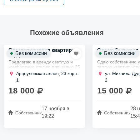
Похожие объявления
Сдается светлая квартира-
Сдаем большую
Без комиссии
Без комиссии
2
студия
39м
СРОЧНО!
Предлагаю в аренду светлую и
Сдаю собственную 
комфортную студию площадью 25
теплую квартиру-сту
квадратных метров, находящуюся
части города в Выбо
Арцеуловская аллея, 23 корп.
ул. Михаила Дуди
на 18 этаже 21-этажного
районе около станц
1
2
кирпично-монолитного здания.
Парнас, всего 3 мин
Квартира расположена...
на длительный срок.
18 000
15 000
17 ноября в
28 
Собственник
Собственник
19:22
15: