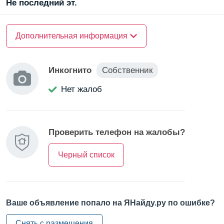
Не последний эт.
О доме
Дополнительная информация
Материал стен —
кирпичный
Инкогнито
Собственник
О квартире
Нет жалоб
Санузел —
раздельный
Проверить телефон на жалобы?
Черный список
Ваше объявление попало на ЯНайду.ру по ошибке?
Снять с размещения