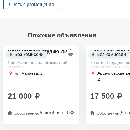
Снять с размещения
Похожие объявления
2
Сдаю уютную студию 25м
Сдам большую с
Без комиссии
Без комиссии
Преимущества однокомнатной
Квартира-студия пр
квартиры:
уютное жилье в сов
доме Приморского ра
Близость к метро "Площадь
ул. Чапаева, 2
Арцеуловская ал
4 км от метро Коме
Восстания".
2
Проспект.
Рядом магазины "Пятёрочка" и
Пространство идеал
для...
"Лента".
21 000
17 500
Парки: "Таврический сад" в
шаговой доступности.
...
5 октября в 9:38
5 но
Собственник
Собственник