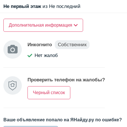
Время до центра города - около 30 минут на метро.
Не первый
этаж
из Не последний
Удобный доступ к КАД и ЗСД.
Развита сеть маршруток и такси.
О доме
Дополнительная информация
Материал стен —
монолитный
Инкогнито
Собственник
О квартире
Нет жалоб
Санузел —
совмещенный
Балкон/Лоджия —
лоджия
Проверить телефон на жалобы?
Черный список
Ваше объявление попало на ЯНайду.ру по ошибке?