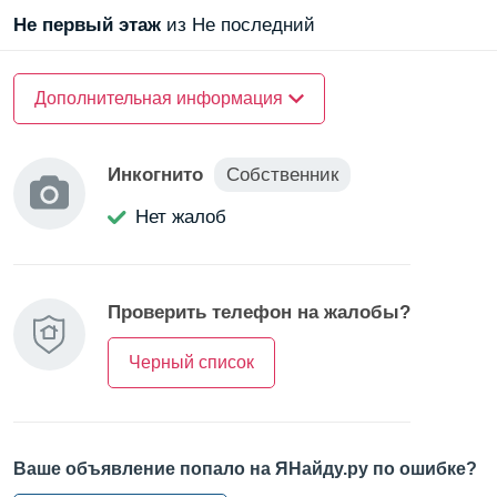
Не первый
этаж
из Не последний
О доме
Дополнительная информация
Материал стен —
монолитный
Инкогнито
Собственник
О квартире
Нет жалоб
Санузел —
совмещенный
Балкон/Лоджия —
лоджия
Проверить телефон на жалобы?
Черный список
Ваше объявление попало на ЯНайду.ру по ошибке?