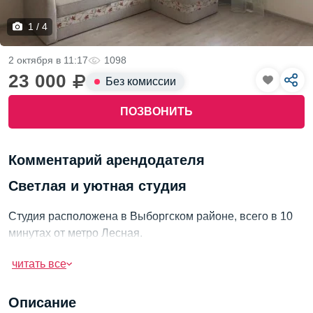
1 / 4
2 октября в 11:17
1098
23 000
Без комиссии
ПОЗВОНИТЬ
Комментарий арендодателя
Светлая и уютная студия
Студия расположена в Выборгском районе, всего в 10
минутах от метро Лесная.
Сдам аккуратным жильцам.
читать все
Описание