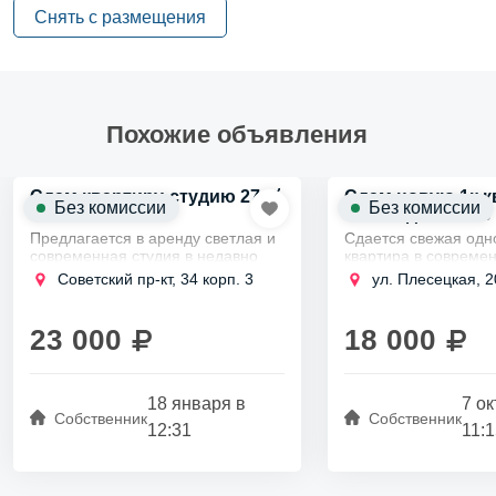
Снять с размещения
Похожие объявления
2
Сдам квартиру-студию 27м
Сдам новую 1к к
Без комиссии
Без комиссии
новом доме, без
Предлагается в аренду светлая и
Сдается свежая одн
современная студия в недавно
квартира в совреме
построенном доме,
построенном в 2020 
Советский пр-кт, 34 корп. 3
ул. Плесецкая, 2
расположенном в спокойном
расположенная в П
уголке Невского района.
районе.
Удобное расположение
Удобное расположен
23 000
18 000
позволяет...
добраться до...
18 января в
7 ок
Собственник
Собственник
12:31
11: