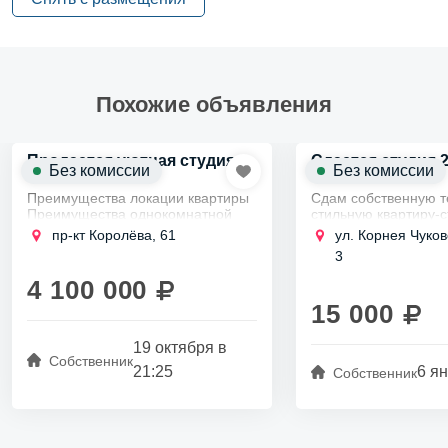
Похожие объявления
Продается уютная студия
Сдается студия 
Без комиссии
Без комиссии
2
29,3м
Преимущества локации квартиры
Сдам собственную т
Преимущества однокомнатной
стильную квартиру-с
квартиры на пр-кт Королёва:
Калининском районе
пр-кт Королёва, 61
ул. Корнея Чуков
минутах ходьбы от 
Близость к метро "Проспект
3
Гражданский Проспек
Просвещения".
длительный срок одн
4 100 000
Рядом ТРК "Сити Молл".
15 000
В шаговой...
19 октября в
Собственник
21:25
6 ян
Собственник