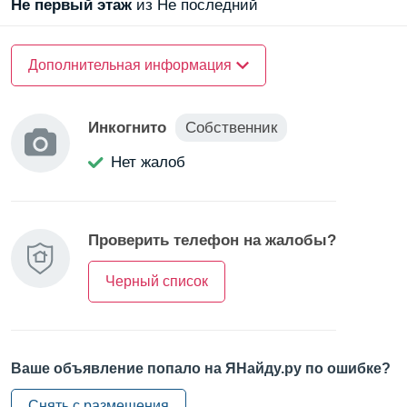
Не первый
этаж
из Не последний
О квартире
Дополнительная информация
Санузел —
совмещенный
Балкон/Лоджия —
балкон
Инкогнито
Собственник
Нет жалоб
Проверить телефон на жалобы?
Черный список
Ваше объявление попало на ЯНайду.ру по ошибке?
Снять с размещения