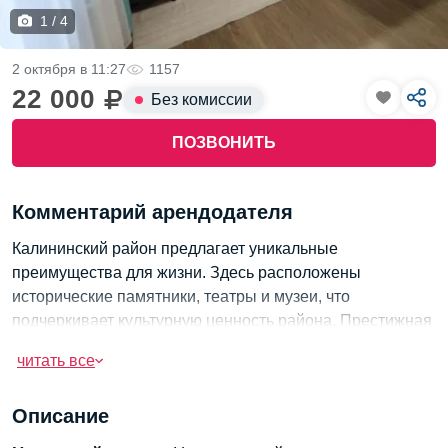
1 / 4
2 октября в 11:27
1157
22 000
Без комиссии
ПОЗВОНИТЬ
Комментарий арендодателя
Калининский район предлагает уникальные
преимущества для жизни. Здесь расположены
исторические памятники, театры и музеи, что
подчеркивает культурную ценность района. Престижная
локация и статус проживания в центре культурной
читать все
жизни города привлекают внимание. Не упустите
возможность стать частью этой богатой истории.
Описание
Узнайте больше!