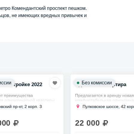
метро Комендантский проспект пешком.
ьцов, не имеющих вредных привычек и
иссии
Без комиссии
новостройке 2022
Сдается 1к квартира
ет преимущества
Предлагается в аренду новая
я однокомнатной квартиры:
комфортабельная однокомна
квартира в элитном районе М
к парку «Сосновка» для
ский пр-кт, 2 корп. 3
Пулковское шоссе, 42 кор
ЦДС Московский.
Она расположена вблизи ста
Звездная и...
000
22 000
доступ к метро «Проспект
ния».