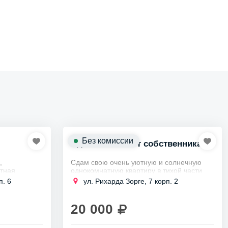
Без комиссии
Сдается 1к кв от собственника
,
Сдам свою очень уютную и солнечную
тная
однокомнатную квартиру в тихой части
осквы, в ЖК
Кировского районе около станции метро
п. 6
ул. Рихарда Зорге, 7 корп. 2
Ленинский Проспект, на длительный срок
нций
аккуратным...
20 000