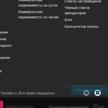
Список застройщиков
недвижимость на сутки
Черный список
Коммерческая
арендаторов
недвижимость по часам
Блог
Калькулятор налога
ения
ение
одного
щение
ия
Нашли ошибку?
. Yanaidy.ru. Все права защищены.
spb@yanaidy.ru
Продвигаем недвижимое