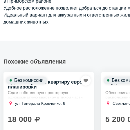
в Приморском районе.
Удобное расположение позволяет добраться до станции 
Идеальный вариант для аккуратных и ответственных жил
домашних животных.
Похожие объявления
Без комиссии
Без ком
Сдам новую 1-к квартиру евро
Студия в 
планировки
Сдам собственную просторную
Обеспечива
однокомнатную квартиру в тихой части
расположени
города в зеленом Кировском районе, на
Близость 
ул. Генерала Кравченко, 8
Светланов
длительный срок аккуратным и
прогулок.
чистоплотным жильцам без...
18 000
5 200 
Удобный 
Просвеще
...