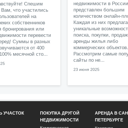
недвижимости в Росси
авствуйте! Спешим
представлен большим
 Вам, что участились
количеством онлайн-пл
ользователей на
Каждая из них предлага
еких собственников
уникальные возможност
я бронирования или
поиска, покупки, прода
едвижимости перевести
аренды жилья либо
перед! Суммы в разных
коммерческих объектов
звучиваются от 400
Рассмотрим самые поп
 100% месячной сто...
сайты по не...
025
23 июня 2025
Ь УЧАСТОК
ПОКУПКА ДРУГОЙ
АРЕНДА В САН
НЕДВИЖИМОСТИ
ПЕТЕРБУРГЕ
Коммерческая