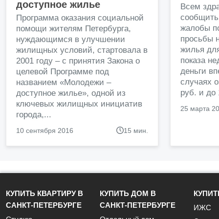
доступное жилье
Всем здр
сообщить
Программа оказания социальной
жалобы п
помощи жителям Петербурга,
просьбы н
нуждающимся в улучшении
жилья дл
жилищных условий, стартовала в
показа н
2001 году – с принятия Закона о
деньги в
целевой Программе под
случаях о
названием «Молодежи –
руб. и до
доступное жилье», одной из
ключевых жилищных инициатив
25 марта 2
города,...
10 сентября 2016
15 мин.
КУПИТЬ КВАРТИРУ В
КУПИТЬ ДОМ В
КУПИТ
САНКТ-ПЕТЕРБУРГЕ
САНКТ-ПЕТЕРБУРГЕ
ИЖС