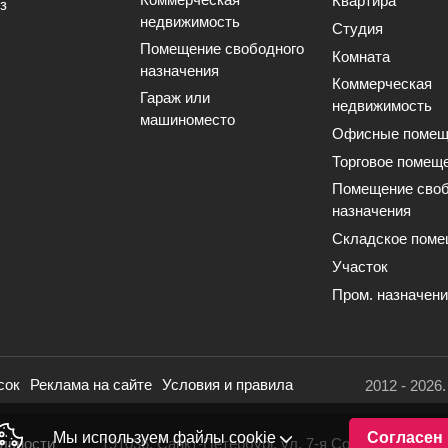
Квартира
з
недвижимость
Студия
Помещение свободного
Комната
назначения
Коммерческая
Гараж или
недвижимость
машиноместо
Офисные помещ
Торговое помещ
Помещение своб
назначения
Складское поме
Участок
Пром. назначен
сок
Реклама на сайте
Условия и правила
2012 - 2026
Мы используем файлы cookie
Согласен
льности
191036, Санкт-Петербург, ул. 7-я Советская, 16