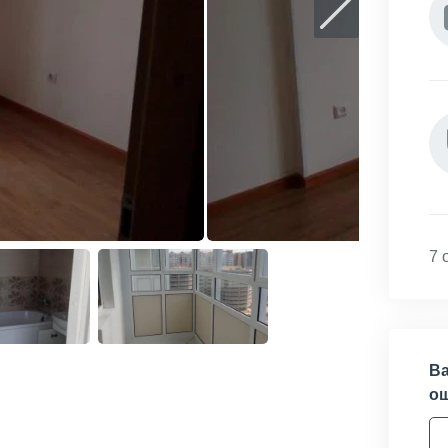
7 
Ва
о