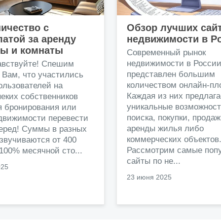
ичество с
Обзор лучших сай
атой за аренду
недвижимости в Р
ры и комнаты
Современный рынок
недвижимости в Росси
авствуйте! Спешим
представлен большим
 Вам, что участились
количеством онлайн-пл
ользователей на
Каждая из них предлага
еких собственников
уникальные возможност
я бронирования или
поиска, покупки, прода
едвижимости перевести
аренды жилья либо
перед! Суммы в разных
коммерческих объектов
звучиваются от 400
Рассмотрим самые поп
 100% месячной сто...
сайты по не...
025
23 июня 2025