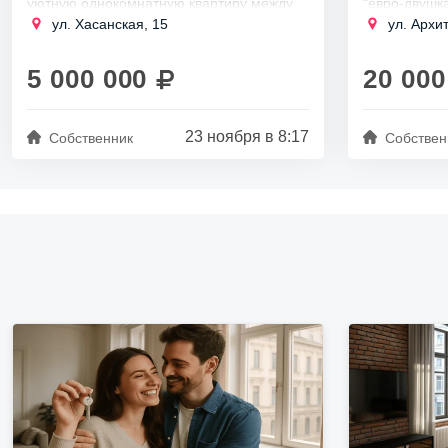
уютную однокомнатную квартиру между
"евро-двушка
Красногвардейском и Невском районами
Выборгского 
ул. Хасанская, 15
ул. Архи
около станции метро Проспект
пешком от м
Большевиков минут 15-20...
Квартира иде
5 000 000
20 000
23 ноября в 8:17
Собственник
Собствен