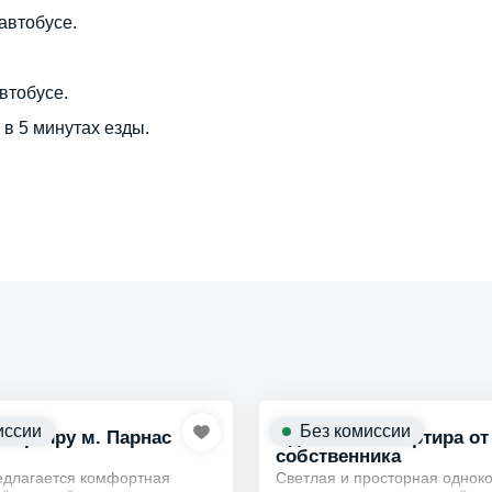
автобусе.
втобусе.
в 5 минутах езды.
иссии
Без комиссии
квартиру м. Парнас
Сдается 1к квартира от
собственника
едлагается комфортная
Светлая и просторная однок