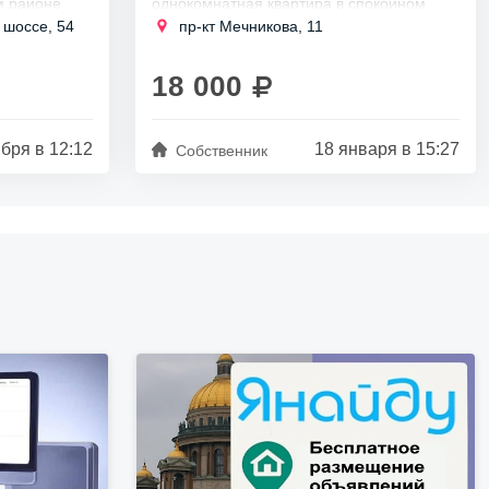
м районе
однокомнатная квартира в спокойном
районе Выборга,
 шоссе, 54
пр-кт Мечникова, 11
ходится в 1-
рядом с метро Лесная.
18 000
ября в 12:12
18 января в 15:27
Собственник