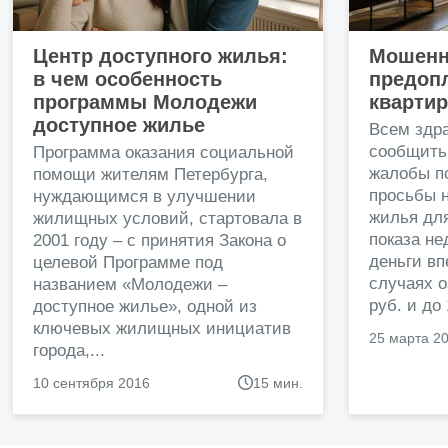
Центр доступного жилья:
Мошенн
в чем особенность
предопл
программы Молодежи
кварти
доступное жилье
Всем здр
сообщить
Программа оказания социальной
жалобы п
помощи жителям Петербурга,
просьбы н
нуждающимся в улучшении
жилья дл
жилищных условий, стартовала в
показа н
2001 году – с принятия Закона о
деньги в
целевой Программе под
случаях о
названием «Молодежи –
руб. и до
доступное жилье», одной из
ключевых жилищных инициатив
25 марта 2
города,...
10 сентября 2016
15 мин.