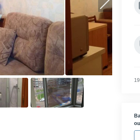
19
Ва
о