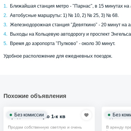
Ближайшая станция метро - "Парнас", в 15 минутах на 
Автобусные маршруты: 1) № 10, 2) № 25, 3) № 68.
Железнодорожная станция "Девяткино" - 20 минут на а
Выходы на Кольцевую автодорогу и проспект Энгельса 
Время до аэропорта "Пулково" - около 30 минут.
Удобное расположение для ежедневных поездок.
Похожие объявления
Без комиссии
Без ком
Продаю светлую 1-к кв
Сдам 1-к 
Продам собственную светлую и очень
В аренду пр