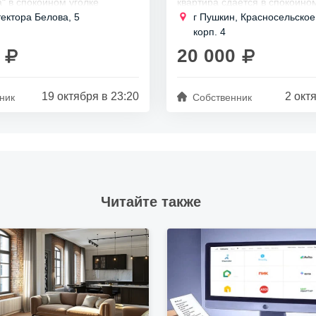
" в спокойном уголке
квартира сдается в спокойно
района, всего в 15 минутах
Кировского района.
тектора Белова, 5
г Пушкин, Красносельское
етро Парнас.
Метро Проспект Ветеранов на
корп. 4
ально подходит для...
15 минутах на...
20 000
19 октября в 23:20
2 окт
ник
Собственник
Читайте также