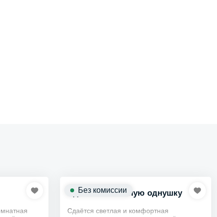
Без комиссии
Сдам собственную однушку
омнатная
Сдаётся светлая и комфортная