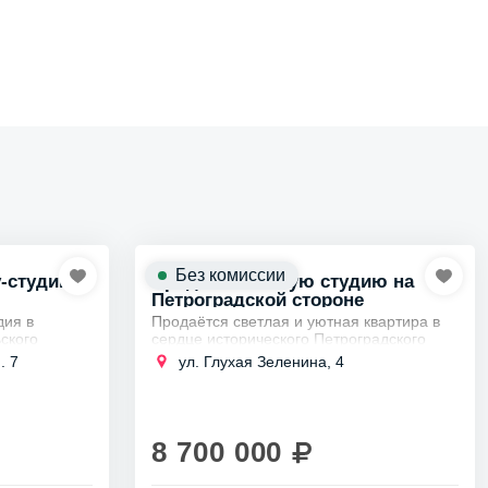
Без комиссии
у-студию
Продам большую студию на
Петроградской стороне
дия в
Продаётся светлая и уютная квартира в
ского
сердце исторического Петроградского
“Солнечный
района, всего в 10 минутах ходьбы от
. 7
ул. Глухая Зеленина, 4
метро Чкаловская.
го 15-20
Адрес: Глухая Зеленина, дом...
8 700 000