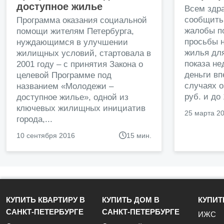
доступное жилье
Всем здр
сообщить
Программа оказания социальной
жалобы п
помощи жителям Петербурга,
просьбы н
нуждающимся в улучшении
жилья дл
жилищных условий, стартовала в
показа н
2001 году – с принятия Закона о
деньги в
целевой Программе под
случаях о
названием «Молодежи –
руб. и до
доступное жилье», одной из
ключевых жилищных инициатив
25 марта 2
города,...
10 сентября 2016
15 мин.
КУПИТЬ КВАРТИРУ В
КУПИТЬ ДОМ В
КУПИТ
САНКТ-ПЕТЕРБУРГЕ
САНКТ-ПЕТЕРБУРГЕ
ИЖС