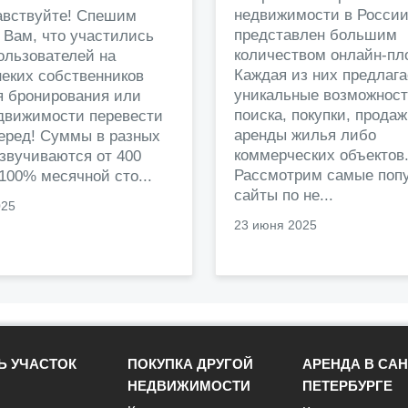
недвижимости в Росси
авствуйте! Спешим
представлен большим
 Вам, что участились
количеством онлайн-пл
ользователей на
Каждая из них предлага
еких собственников
уникальные возможност
я бронирования или
поиска, покупки, прода
едвижимости перевести
аренды жилья либо
перед! Суммы в разных
коммерческих объектов
звучиваются от 400
Рассмотрим самые поп
 100% месячной сто...
сайты по не...
025
23 июня 2025
Ь УЧАСТОК
ПОКУПКА ДРУГОЙ
АРЕНДА В САН
НЕДВИЖИМОСТИ
ПЕТЕРБУРГЕ