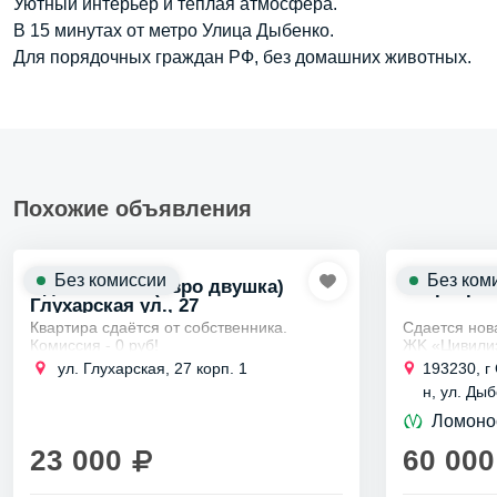
Уютный интерьер и теплая атмосфера.
В 15 минутах от метро Улица Дыбенко.
Для порядочных граждан РФ, без домашних животных.
Похожие объявления
Без комиссии
Без ком
Сдаем 1 к кв (евро двушка)
Квартира 1 
Глухарская ул., 27
Квартира сдаётся от собственника.
Сдаeтcя нов
Комиссия - 0 руб!
ЖK «Цивилиз
Арендная плата плюс к/у. Без комиссии.
РФ. В квaрт
ул. Глухарская, 27 корп. 1
193230, г
Залог в размере месячной оплаты.
пpoживания.
н, ул. Дыб
Заключается договор на 11 месяцев....
плита,...
Ломоно
23 000
60 000