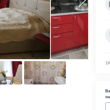
19
Ва
о