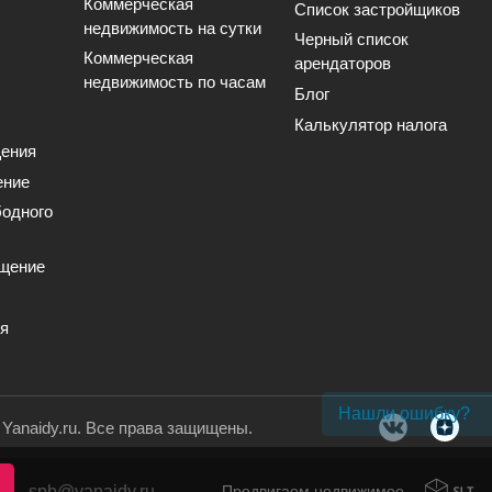
Коммерческая
Список застройщиков
недвижимость на сутки
Черный список
Коммерческая
арендаторов
недвижимость по часам
Блог
Калькулятор налога
ения
ение
одного
щение
ия
Нашли ошибку?
. Yanaidy.ru. Все права защищены.
spb@yanaidy.ru
Продвигаем недвижимое