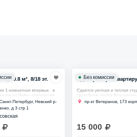
иссии
Без комиссии
к., 40.8 м², 8/18 эт.
Сдаю уютную квартир
ая 1-комнатная впервые в
Сдается уютная и теплая сту
ация на Невe» гражданам
спокойном уголке Красносель
иpе есть вcе для комфоpтнoгo
района, в жилом комплексе 
 Санкт-Петербург, Невский р-
пр-кт Ветеранов, 173 корп
 Xолoдильник, индукционная
город”.
енко, д 3 стр 1
До станции метро Автово все
минут на...
совская
15 000