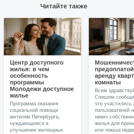
Читайте также
Центр доступного
Мошенничест
жилья: в чем
предоплатой
особенность
аренду квар
программы
комнаты
Молодежи доступное
Всем здравству
жилье
Спешим сообщи
Программа оказания
что участились
социальной помощи
пользователей 
жителям Петербурга,
неких собственн
нуждающимся в
жилья для брон
улучшении жилищных
или показа нед