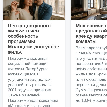
Центр доступного
Мошенничест
жилья: в чем
предоплатой
особенность
аренду квар
программы
комнаты
Молодежи доступное
Всем здравству
жилье
Спешим сообщи
Программа оказания
что участились
социальной помощи
пользователей 
жителям Петербурга,
неких собственн
нуждающимся в
жилья для брон
улучшении жилищных
или показа нед
условий, стартовала в
перевести деньг
2001 году – с принятия
Суммы в разных
Закона о целевой
озвучиваются от
Программе под названием
до 100% месячно
«Молодежи – доступное