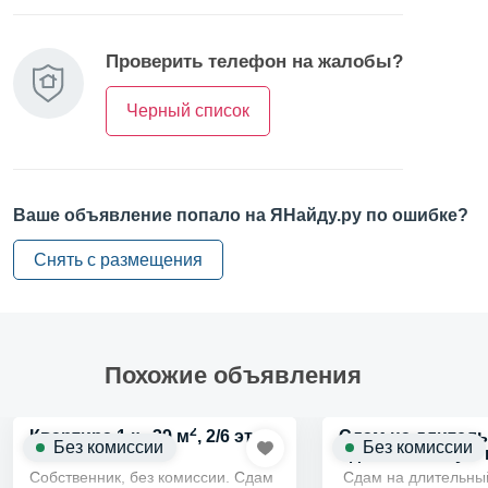
Удобства и подробности
Проверить телефон на жалобы?
Интернет
Черный список
Мебель на кухне
Мебель в жилой зоне
Ваше объявление попало на ЯНайду.ру по ошибке?
Снять с размещения
Похожие объявления
2
Квартира 1 к., 39 м
, 2/6 эт.
Сдам на длител
Без комиссии
Без комиссии
однокомнатную 
Собственник, без комиссии. Сдам
Сдам на длительны