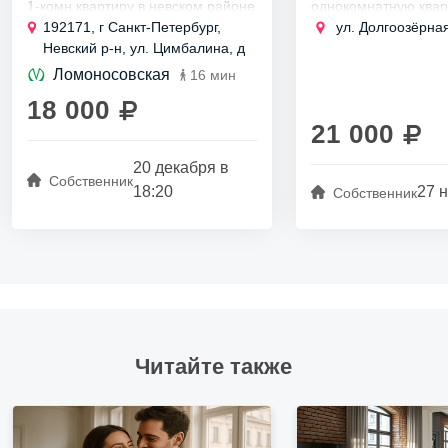
1-комн квартиру в невском районе
однокомнатную квар
вблизи метро Ломоносовская по
адресу Долгоозёрная
192171, г Санкт-Петербург,
ул. Долгоозёрная
адресу :Спб, Цимбалина у-л д. 23.
)ответственному
Невский р-н, ул. Цимбалина, д
Без посредников Сдается на...
,платежеспособному
23
славянину. Возможн
Ломоносовская
16 мин
1-3х...
18 000
21 000
20 декабря в
Собственник
18:20
27 н
Собственник
Читайте также