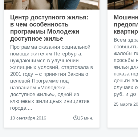
Центр доступного жилья:
Мошенн
в чем особенность
предопл
программы Молодежи
кварти
доступное жилье
Всем здр
сообщить
Программа оказания социальной
жалобы п
помощи жителям Петербурга,
просьбы н
нуждающимся в улучшении
жилья дл
жилищных условий, стартовала в
показа н
2001 году – с принятия Закона о
деньги в
целевой Программе под
случаях о
названием «Молодежи –
руб. и до
доступное жилье», одной из
ключевых жилищных инициатив
25 марта 2
города,...
10 сентября 2016
15 мин.