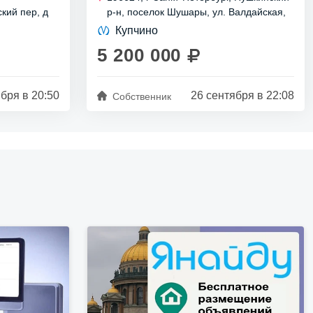
кий пер, д
🌳 и удобный транспорт 🚇. Всё под рукой
р-н, поселок Шушары, ул. Валдайская,
д 6 к 1 стр 1
для...
Купчино
5 200 000
бря в 20:50
26 сентября в 22:08
Собственник