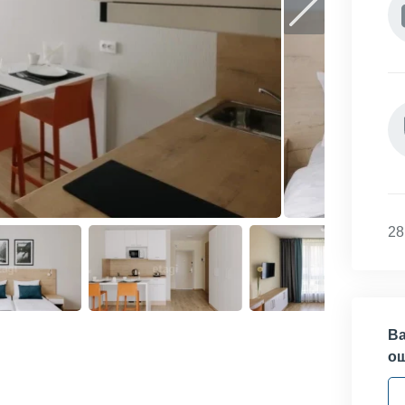
28
Ва
о