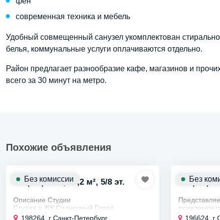
фен
современная техника и мебель
Удобный совмещенный санузел укомплектован стиральной
белья, коммунальные услуги оплачиваются отдельно.
Район предлагает разнообразие кафе, магазинов и прочих
всего за 30 минут на метро.
Похожие объявления
Без комиссии
Без ком
Квартира ст., 24,2 м², 5/8 эт.
Квартира ст
Описание Студии
Представляе
Студия в ЖК Солнечный Город
привлекател
предлагает уникальное сочетание
Шушар! ЖК S
198264, г Санкт-Петербург,
196624, г 