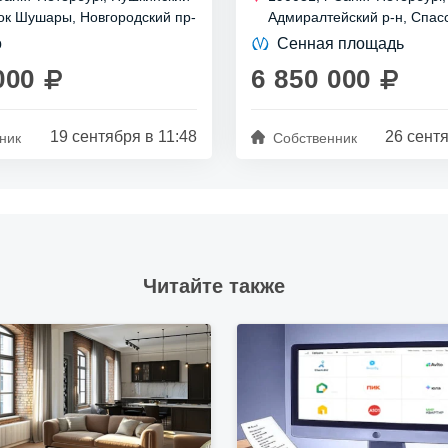
 жилья.
13.99%!
лок Шушары, Новгородский пр-
Адмиралтейский р-н, Спасс
стр 1
2/44
з отделки, приобретенная
Основные характеристики:
о
Сенная площадь
.
- Этаж: 2 из 5
- Площадь: 16...
000
6 850 000
19 сентября в 11:48
26 сентя
ник
Собственник
Читайте также