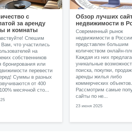
ичество с
Обзор лучших сай
атой за аренду
недвижимости в Р
ры и комнаты
Современный рынок
недвижимости в Росси
авствуйте! Спешим
представлен большим
 Вам, что участились
количеством онлайн-пл
ользователей на
Каждая из них предлага
еких собственников
уникальные возможност
я бронирования или
поиска, покупки, прода
едвижимости перевести
аренды жилья либо
перед! Суммы в разных
коммерческих объектов
звучиваются от 400
Рассмотрим самые поп
 100% месячной сто...
сайты по не...
025
23 июня 2025