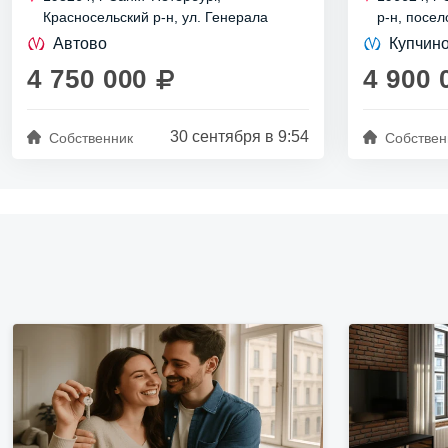
современного уюта и исторической
комфортного
Красносельский р-н, ул. Генерала
р-н, посе
атмосферы Красносельского района. Это
Кравченко, д 7 к 3
кт, д 2 к 3 
место, где...
Квартира бе
Автово
Купчин
напрямую у..
4 750 000
4 900 
30 сентября в 9:54
Собственник
Собствен