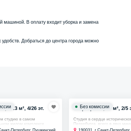
 машиной. В оплату входит уборка и замена
 удобств. Добраться до центра города можно
иссии
Без комиссии
., 25.3 м², 4/26 эт.
Квартира ст., 16 м², 2/5 
м студию в самом
Студия в сердце историческо
ьном жилом комплексе
Петербурга, всего в двух мин
imple — это образец
станции метро Сенная. Идеа
Санкт-Петербург, Пушкинский
190031, г Санкт-Петербург,