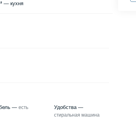
²
— кухня
бель —
Удобства —
есть
стиральная машина