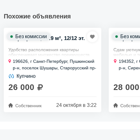
Похожие объявления
Без комиссии
Без ком
Квартира ст., 18.9 м², 12/12 эт.
Квартира ст
Удобство расположения квартиры
Сдам уютную
обеспечивает множество преимуществ.
мебелью и те
не нужно тра
Близость к ТРК "Мега Дыбенко".
196626, г Санкт-Петербург, Пушкинский
194352, г
обустройство
р-н, поселок Шушары, Старорусский пр-
р-н, Сирен
Удобный выезд на КАД и Московское
Удобный..
кт, д 3 к 2 стр 1
Купчино
шоссе.
26 000
28 000
Развита...
24 октября в 3:22
Собственник
Собствен