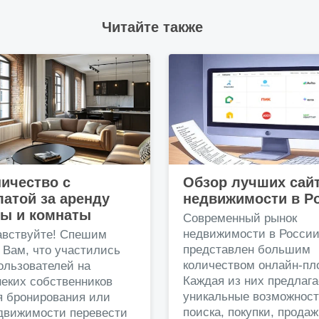
Читайте также
ичество с
Обзор лучших сай
атой за аренду
недвижимости в Р
ры и комнаты
Современный рынок
недвижимости в Росси
авствуйте! Спешим
представлен большим
 Вам, что участились
количеством онлайн-пл
ользователей на
Каждая из них предлага
еких собственников
уникальные возможност
я бронирования или
поиска, покупки, прода
едвижимости перевести