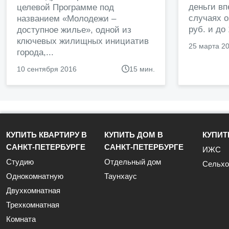
деньги в
целевой Программе под
случаях о
названием «Молодежи –
руб. и до
доступное жилье», одной из
ключевых жилищных инициатив
25 марта 2
города,...
10 сентября 2016
15 мин.
КУПИТЬ КВАРТИРУ В
КУПИТЬ ДОМ В
КУПИТ
САНКТ-ПЕТЕРБУРГЕ
САНКТ-ПЕТЕРБУРГЕ
ИЖС
Студию
Отдельный дом
Сельхо
Однокомнатную
Таунхаус
Двухкомнатная
Трехкомнатная
Комната