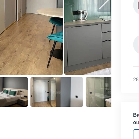
28
Ва
о