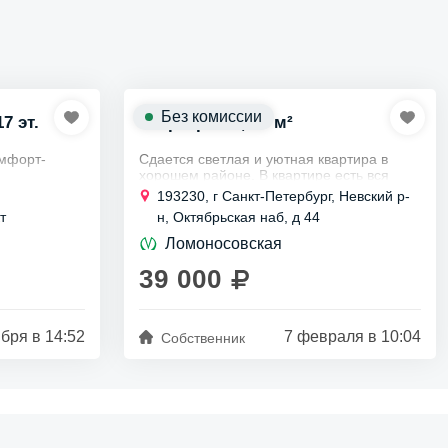
Без комиссии
17 эт.
Квартира ст., 23 м²
омфорт-
Сдается светлая и уютная квартира в
хорошем районе. В квартире есть вся
 ремонт, а
необходимое для вашей комфортной
193230, г Санкт-Петербург, Невский р-
ет уют.
жизни : мебель и техника:
т
н, Октябрьская наб, д 44
Холодильник, стиральная машина,...
Ломоносовская
39 000
бря в 14:52
7 февраля в 10:04
Собственник