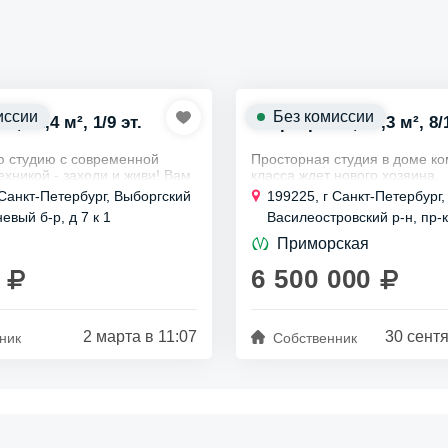
иссии
Без комиссии
., 12,4 м², 1/9 эт.
Квартира ст., 20,3 м², 8/
 студию с современной
Просторная студия в доме к
хникой - заходи и живи! Вам
класса ждет нового хозяина.
тить деньги и время на
Здесь выполнен качественный
 Санкт-Петербург, Выборгский
199225, г Санкт-Петербург,
: все уже есть!
современная отделка добавля
евый б-р, д 7 к 1
Василеостровский р-н, пр-к
В комплекте остаются все...
.
Крузенштерна, д 4
Приморская
6 500 000
2 марта в 11:07
30 сентя
ник
Собственник