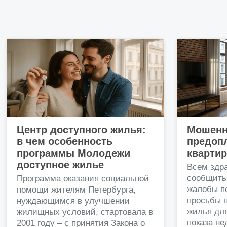
Центр доступного жилья:
Мошенн
в чем особенность
предопл
программы Молодежи
кварти
доступное жилье
Всем здр
сообщить
Программа оказания социальной
жалобы п
помощи жителям Петербурга,
просьбы н
нуждающимся в улучшении
жилья дл
жилищных условий, стартовала в
показа н
2001 году – с принятия Закона о