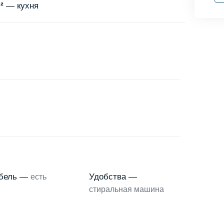
²
— кухня
бель —
Удобства —
есть
стиральная машина