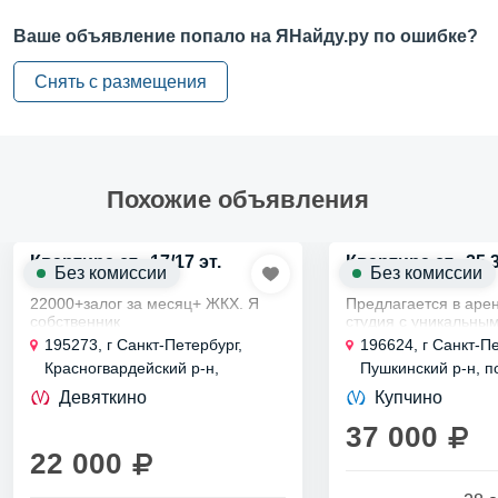
Парковка —
подземная
Ваше объявление попало на ЯНайду.ру по ошибке?
Этажей в доме —
3+
Снять с размещения
О квартире
Санузел —
совмещенный
Похожие объявления
Балкон/Лоджия —
лоджия
Ремонт —
косметический
Квартира ст., 17/17 эт.
Квартира ст., 25.3 
Без комиссии
Без комиссии
Окна —
двор
22000+залог за месяц+ ЖКХ. Я
Предлагается в аре
собственник
студия с уникальны
Удобства —
стиральная машина
дизайнерским ремон
195273, г Санкт-Петербург,
196624, г Санкт-Пе
престижном жилом 
Красногвардейский р-н,
Пушкинский р-н, п
Удобства —
холодильник
«Simple», рассчитан
Муринская дорога, д 25 к 1 стр 1
Шушары, Новгородс
жителей бизнес-клас
Девяткино
Купчино
Это...
Разное —
можно с детьми
2 к 3 стр 1
37 000
Инфраструктура —
детская площадка
22 000
Инфраструктура —
парковка для колясок