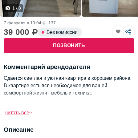
1 / 8
7 февраля в 10:04
137
39 000
Без комиссии
ПОЗВОНИТЬ
Комментарий арендодателя
Сдается светлая и уютная квартира в хорошем районе.
В квартире есть вся необходимое для вашей
комфортной жизни : мебель и техника:
Холодильник, стиральная машина, плита, духовая печь.
читать все
почему вам стоить выбрать именно этот вариант?
Описание
Удобное расположение - рядом магазины, транспорт,
аптеки, кафе, а самое главное рядом с центром города,