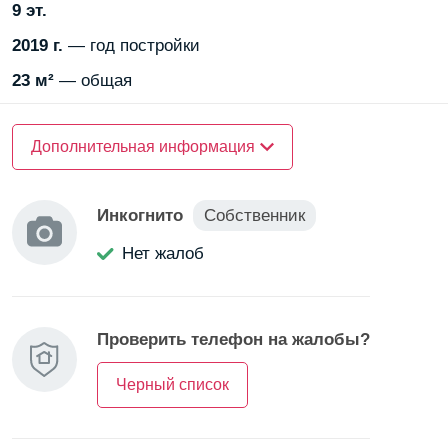
9 эт.
метро находится близко.
2019 г.
— год постройки
Отличный вариант для студента или семейной пары.
23 м²
— общая
Рядом —
Дополнительная информация
школа
Рядом —
десткий сад
Инкогнито
Собственник
Еще
Нет жалоб
Залог —
есть
Дополнительно —
возможен торг
Проверить телефон на жалобы?
О доме
Черный список
Лифт —
пассажирский
Лифт —
грузовой