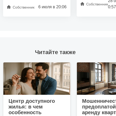
28 
Собственник
6 июля в 20:06
0:57
Инфраструктура —
Собственник
спортзал
Материал стен —
монолит
Удобства и подробности
Мебель на кухне
Мебель в жилой зоне
Читайте также
Детская площадка
Лифт
Закрытая территория
Центр доступного
Мошенничест
жилья: в чем
предоплатой
особенность
аренду квар