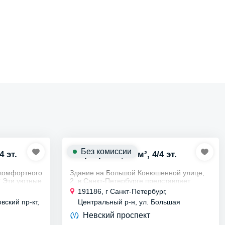
Без комиссии
4 эт.
Квартира ст., 22 м², 4/4 эт.
 комфортного
Здание на Большой Конюшенной улице,
? Эти уютные
2, в Санкт-Петербурге представляет
той о ваших
собой памятник архитектуры,
191186, г Санкт-Петербург,
нимание
сохранивший элементы стилей,
вский пр-кт,
Центральный р-н, ул. Большая
характерных для XVIII-XIX веков....
Конюшенная, д 2
Невский проспект