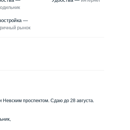
обства —
Удобства —
интернет
одильник
востройка —
ричный рынок
 Невским проспектом. Сдаю до 28 августа.
ьник,