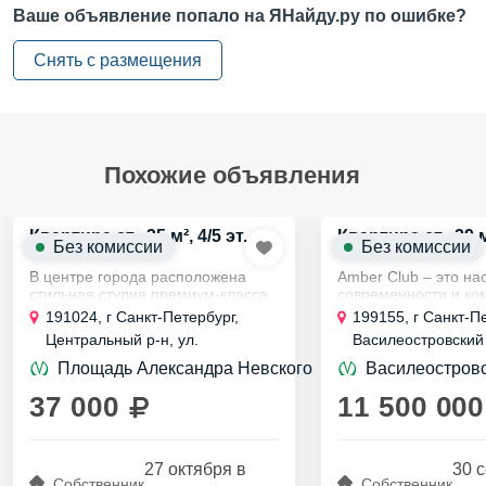
Лифт —
грузовой
Ваше объявление попало на ЯНайду.ру по ошибке?
Парковка —
открытая
Снять с размещения
Этажей в доме —
3+
О квартире
Похожие объявления
Санузел —
совмещенный
Ремонт —
косметический
Квартира ст., 35 м², 4/5 эт.
Квартира ст., 29 м
Без комиссии
Без комиссии
Окна —
улица
В центре города расположена
Amber Club – это на
стильная студия премиум-класса,
современности и ко
Удобства —
стиральная машина
которая обеспечит вам
Этот жилой комплекс
191024, г Санкт-Петербург,
199155, г Санкт-П
комфортное проживание.
расположенный в д
Центральный р-н, ул.
Василеостровский 
Удобства —
телевизор
В нескольких минутах ходьбы
развивающемся
Херсонская, д 8
Уральская, д 25 к 
находятся станции метро...
Василеостровском р
Площадь Александра Невского
Василеостров
представляет собой.
Удобства —
холодильник
37 000
11 500 000
Удобства —
интернет
Разное —
можно с детьми
27 октября в
30 
Собственник
Собственник