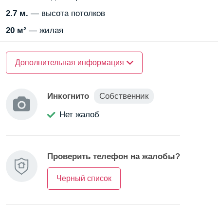
2.7 м.
— высота потолков
20 м²
— жилая
Рядом —
Дополнительная информация
парк
Рядом —
школа
Инкогнито
Собственник
Рядом —
десткий сад
Нет жалоб
Еще
Комиссия —
от собственника
Проверить телефон на жалобы?
Залог —
нет
Черный список
О доме
Лифт —
пассажирский