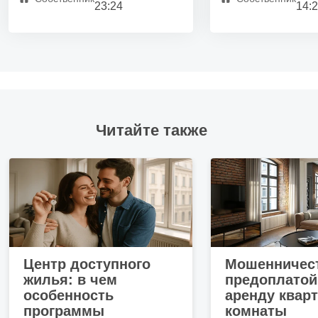
23:24
14:
Разное —
можно с животными
Инфраструктура —
детская площадка
Инфраструктура —
парковка для колясок
Инфраструктура —
парковка для велосипеда
Материал стен —
монолит
Читайте также
Удобства и подробности
Интернет
Мебель на кухне
Мебель в жилой зоне
Детская площадка
Центр доступного
Мошенничест
Лифт
жилья: в чем
предоплатой
особенность
аренду квар
программы
комнаты