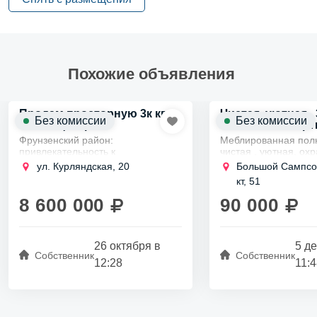
Похожие объявления
Продам просторную 3к кв
Чистая, уютная , 
Без комиссии
Без комиссии
2
91м
в центре
комнатная кварт
Фрунзенский район:
Меблированная полн
привлекательность к
чистая , уютная, ох
историческим памятникам,
территория, муници
ул. Курляндская, 20
Большой Сампсо
театрам и музеям. Престижное
детский сад на терр
кт, 51
место для жизни.
8 600 000
90 000
26 октября в
5 д
Собственник
Собственник
12:28
11: