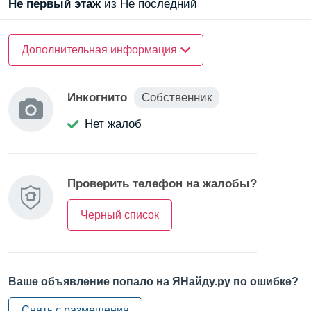
Не первый
этаж
из Не последний
О доме
Дополнительная информация
Материал стен —
кирпичный
Материал стен —
монолитный
Инкогнито
Собственник
Нет жалоб
О квартире
Санузел —
раздельный
Проверить телефон на жалобы?
Балкон/Лоджия —
лоджия
Черный список
Ваше объявление попало на ЯНайду.ру по ошибке?
Снять с размещения