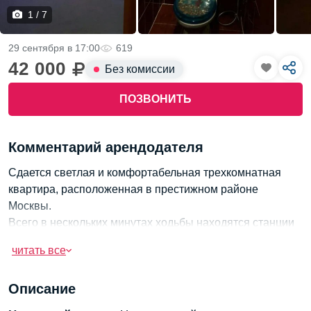
1 / 7
29 сентября в 17:00
619
42 000
Без комиссии
ПОЗВОНИТЬ
Комментарий арендодателя
Сдается светлая и комфортабельная трехкомнатная
квартира, расположенная в престижном районе
Москвы.
Всего в нескольких минутах ходьбы находятся станции
метро Парк Победы и Электросила.
читать все
Квартира сдается на длительный срок добрым и
порядочным жильцам без вредных привычек.
Описание