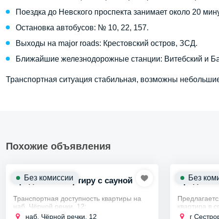
Поездка до Невского проспекта занимает около 20 мину
Остановка автобусов: № 10, 22, 157.
Выходы на major roads: Крестовский остров, ЗСД.
Ближайшие железнодорожные станции: Витебский и Ба
Транспортная ситуация стабильная, возможны небольшие 
Похожие объявления
Без комиссии
Без ком
Продам 3к квартиру с сауной
Продаем 3
Транспортная доступность квартиры на
Предлагаетс
наб. Чёрной речки, 12:
квартира в 
Сестрорецка
Ближайшие станции метро:
наб. Чёрной речки, 12
г Сестро