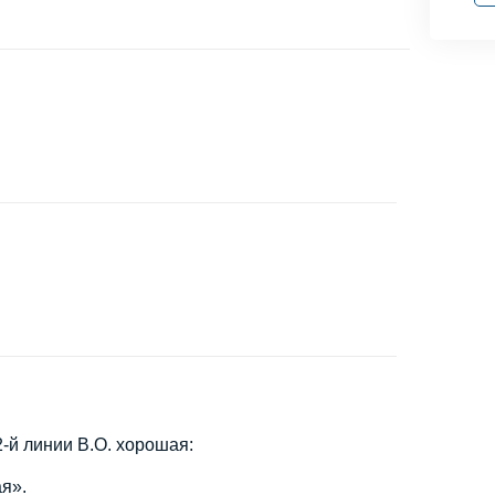
-й линии В.О. хорошая:
я».