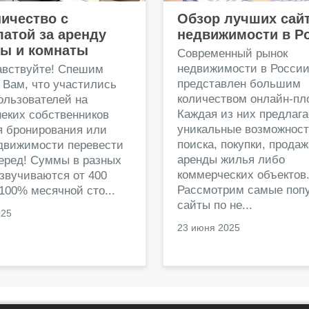
ичество с
Обзор лучших сай
атой за аренду
недвижимости в Р
ры и комнаты
Современный рынок
недвижимости в Росси
авствуйте! Спешим
представлен большим
 Вам, что участились
количеством онлайн-пл
ользователей на
Каждая из них предлага
еких собственников
уникальные возможност
я бронирования или
поиска, покупки, прода
едвижимости перевести
аренды жилья либо
перед! Суммы в разных
коммерческих объектов
звучиваются от 400
Рассмотрим самые поп
 100% месячной сто...
сайты по не...
025
23 июня 2025