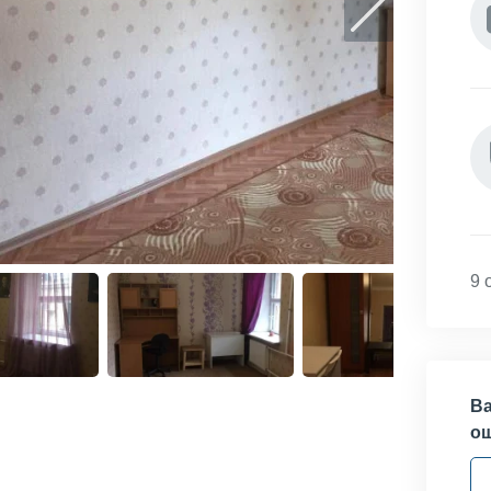
9 
Ва
о