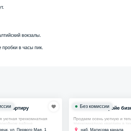
т.
лтийский вокзалы.
пробки в часы пик.
иссии
Без комиссии
-к квартиру
3к кв в новостройе биз
я уютная трехкомнатная
Продаем осень уютную и те
спокойном районе
трехкомнатную квартиру в ти
, по адресу улица Первого
Кировского районе поблизост
рецк, ул. Первого Мая, 1
наб. Матисова канала