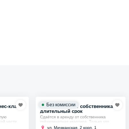
Без комиссии
нес-класса
3х комнатная от собственника на
длительный срок
плую
Сдаётся в аренду от собственника
хой части
трёхкомнатная квартира. Только что
и от станции
сделан ремонт, все комнаты
ул. Мичманская, 2 корп. 1