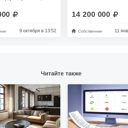
метро Ленинский Проспект. К
ртиры составляет 63
площадью 77,5 кв...
етра,...
000
14 200 000
9 октября в 13:52
11 янв
ник
Собственник
Читайте также