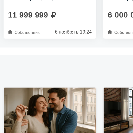
Мая, дом 1.
"Горьковская" и "Крестовский остров".
Площадь ква
Автобусные маршруты: 10, 22, 185.
квадратных м
11 999 999
6 000 
...
6 ноября в 19:24
Собственник
Собствен