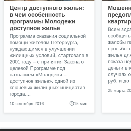
Центр доступного жилья:
Мошенн
в чем особенность
предопл
программы Молодежи
кварти
доступное жилье
Всем здр
сообщить
Программа оказания социальной
жалобы п
помощи жителям Петербурга,
просьбы н
нуждающимся в улучшении
жилья дл
жилищных условий, стартовала в
показа н
2001 году – с принятия Закона о
деньги в
целевой Программе под
случаях о
названием «Молодежи –
руб. и до
доступное жилье», одной из
ключевых жилищных инициатив
25 марта 2
города,...
10 сентября 2016
15 мин.