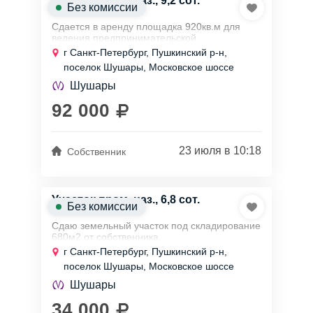
Участок пром. наз., 9,2 сот.
Без комиссии
Сдается в аренду площадка 920кв.м для
ведения предпринимательской
деятельности на федеральной трассе М-10
г Санкт-Петербург, Пушкинский р-н,
недалеко от КАД.
поселок Шушары, Московское шоссе
От собственника, прямой договор.
Шушары
Участок...
92 000
23 июля в 10:18
Собственник
Участок пром. наз., 6,8 сот.
Без комиссии
Сдаю земельный участок под складирование
680м2 от собственника.
г Санкт-Петербург, Пушкинский р-н,
Находится на частной закрытой территории
поселок Шушары, Московское шоссе
под постоянной охраной. Доступ 24/7.
Бесплатная парковка....
Шушары
34 000