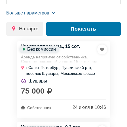
на карте
Показать
Участок пром. наз., 15 сот.
Без комиссии
Аренда напрямую от собственника.
Сдаю огороженный участок 15 соток под
производственно - складскую базу со всеми
г Санкт-Петербург, Пушкинский р-н,
коммуникациями. Доступ круглосуточный.
поселок Шушары, Московское шоссе
Под...
Шушары
75 000
24 июля в 10:46
Собственник