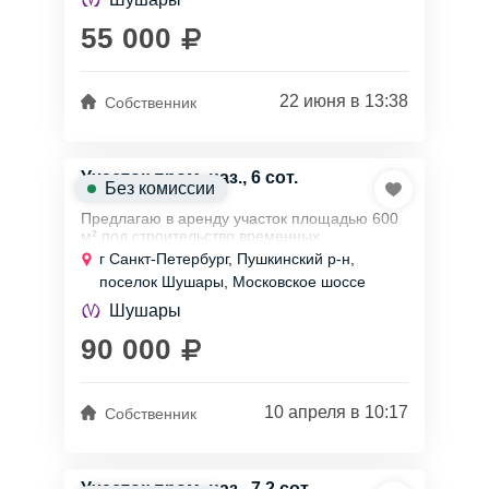
Цена за...
55 000
22 июня в 13:38
Собственник
Участок пром. наз., 6 сот.
Без комиссии
Предлагаю в аренду участок площадью 600
м² под строительство временных
некапитальных сооружений.
г Санкт-Петербург, Пушкинский р-н,
поселок Шушары, Московское шоссе
Вид разрешенного использования: ангары,
бытовки,...
Шушары
90 000
10 апреля в 10:17
Собственник
Участок пром. наз., 7,2 сот.