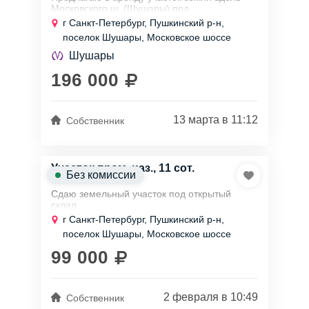
Московского ш. (Шушары) под
производственную деятельность.
г Санкт-Петербург, Пушкинский р-н,
поселок Шушары, Московское шоссе
-Пл. 1400 кв.м, прямоугольной формы,
-твердое покрытие,
Шушары
-освещен по...
196 000
13 марта в 11:12
Собственник
Участок пром. наз., 11 сот.
Без комиссии
Сдаю земельный участок под открытый
склад.
г Санкт-Петербург, Пушкинский р-н,
На участке можно возводить временные
поселок Шушары, Московское шоссе
сооружения, конструкции.
Площадь 1100 м2, уложен бетонными
99 000
плитами, огорожен...
2 февраля в 10:49
Собственник