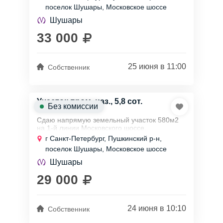
деятельности (под складирование,
поселок Шушары, Московское шоссе
строительство ангара...
Шушары
33 000
25 июня в 11:00
Собственник
Участок пром. наз., 5,8 сот.
Без комиссии
Сдаю напрямую земельный участок 580м2
на 1-й линии Московского шоссе.
Находится на закрытой территории
г Санкт-Петербург, Пушкинский р-н,
собственника, на выезде из Петербурга в
поселок Шушары, Московское шоссе
сторону Москвы. Рядом...
Шушары
29 000
24 июня в 10:10
Собственник