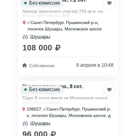
Без комиссии
Аренда земельного участка 720 кв.м. на
трассе М10 вблизи КАД.
Напрямую от собственника
г Санкт-Петербург, Пушкинский р-н,
На участке: сухая ровная поверхность, вода,
поселок Шушары, Московское шоссе
эл-во, канализация, wi-fi на всей...
Шушары
108 000
9 апреля в 10:48
Собственник
Участок пром. наз., 8 сот.
Без комиссии
Сдаю 8 соток земли на Московском шоссе
под складирование.
196627, г Санкт-Петербург, Пушкинский р-
От собственника. Доступ 24/7
н, поселок Шушары, Московское шоссе, д
160 литера Б
Шушары
Вся площадь полезная, поверхность ровная,
освещен по границам участка,...
96 000