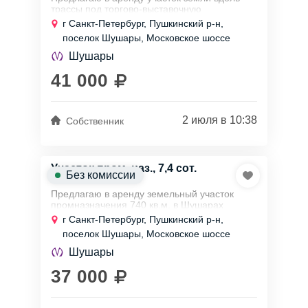
трассы под торгово-выставочную
деятельность.
г Санкт-Петербург, Пушкинский р-н,
Площадь 820 кв.м. 1-я линия Московского
поселок Шушары, Московское шоссе
шоссе.
Стоимость 50 руб за кв.м. Прямой...
Шушары
41 000
2 июля в 10:38
Собственник
Участок пром. наз., 7,4 сот.
Без комиссии
Предлагаю в аренду земельный участок
промназначения 740 кв.м. в Шушарах
(Московское ш.)
г Санкт-Петербург, Пушкинский р-н,
поселок Шушары, Московское шоссе
Напрямую от собственника. Без залога и
комиссии.
Шушары
Цена - 37000 руб в месяц(50...
37 000