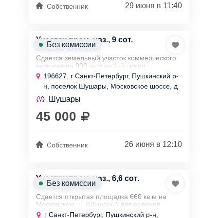
29 июня в 11:40
Собственник
Участок пром. наз., 9 сот.
Без комиссии
Сдается земельный участок коммерческого
назначения 900 кв.м на 1-й линии
Московского ш. Арендная ставка 45000
196627, г Санкт-Петербург, Пушкинский р-
рублей в месяц (прямая аренда от
н, поселок Шушары, Московское шоссе, д
собственника).
158
Возможное...
Шушары
45 000
26 июня в 12:10
Собственник
Участок пром. наз., 6,6 сот.
Без комиссии
Сдается открытая площадка 660 кв.м на
Московском ш. (Шушары) для ведения
хозяйственно-предпринимательской
г Санкт-Петербург, Пушкинский р-н,