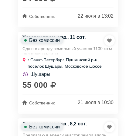
22 июля в 13:02
Собственник
Участок пром. наз., 11 сот.
Без комиссии
Сдаю в аренду земельный участок 1100 кв.м
под производство.
г Санкт-Петербург, Пушкинский р-н,
поселок Шушары, Московское шоссе
Участок правильной прямоугольной формы,
Выравнен и уложен бетонными плитами.
Шушары
Огорожен забором из...
55 000
21 июля в 10:30
Собственник
Участок пром. наз., 8,2 сот.
Без комиссии
Предлагаю в аренду участок земли вдоль