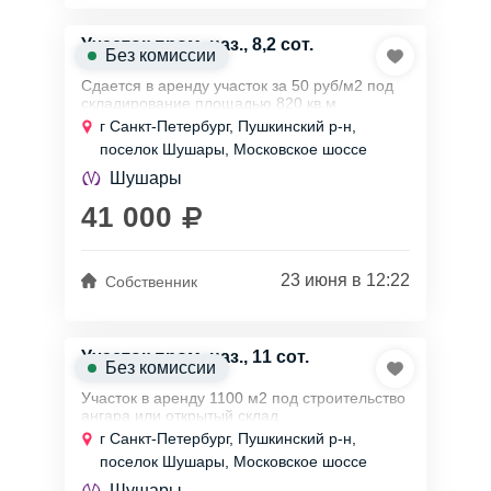
Участок пром. наз., 8,2 сот.
Без комиссии
Сдается в аренду участок за 50 руб/м2 под
складирование площадью 820 кв.м.
Расположен на Московском шоссе (пос.
г Санкт-Петербург, Пушкинский р-н,
Шушары)
поселок Шушары, Московское шоссе
Ровное покрытие (утрамбованная
асфальтная...
Шушары
41 000
23 июня в 12:22
Собственник
Участок пром. наз., 11 сот.
Без комиссии
Участок в аренду 1100 м2 под строительство
ангара или открытый склад.
Находится на закрытой охраняемой
г Санкт-Петербург, Пушкинский р-н,
территории собственника (Шушары,
поселок Шушары, Московское шоссе
Московское ш.).
Шушары