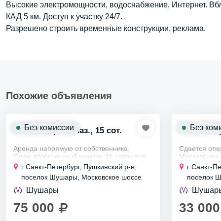
Высокие электромощности, водоснабжение, Интернет. Вб
КАД 5 км. Доступ к участку 24/7.
Разрешено строить временные конструкции, реклама.
Похожие объявления
Без комиссии
Без ком
Участок пром. наз., 15 сот.
Участок пр
Аренда напрямую от собственника.
Сдается отк
Сдаю огороженный участок 15 соток под
Московском 
производственно - складскую базу со
хозяйственн
г Санкт-Петербург, Пушкинский р-н,
г Санкт-П
всеми коммуникациями. Доступ
деятельност
поселок Шушары, Московское шоссе
поселок 
круглосуточный. Под...
строительств
Шушары
Шушар
75 000
33 000