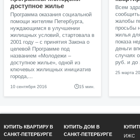
доступное жилье
Всем здр
сообщить
Программа оказания социальной
жалобы п
помощи жителям Петербурга,
просьбы н
нуждающимся в улучшении
жилья дл
жилищных условий, стартовала в
показа н
2001 году – с принятия Закона о
деньги в
целевой Программе под
случаях о
названием «Молодежи –
руб. и до
доступное жилье», одной из
ключевых жилищных инициатив
25 марта 2
города,...
10 сентября 2016
15 мин.
КУПИТЬ КВАРТИРУ В
КУПИТЬ ДОМ В
КУПИТ
САНКТ-ПЕТЕРБУРГЕ
САНКТ-ПЕТЕРБУРГЕ
ИЖС