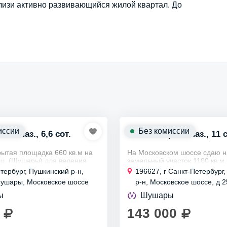
лизи активно развивающийся жилой квартал. До
иссии
Без комиссии
ом. наз., 6,6 сот.
Участок пром. наз., 11 с
рытая площадка 660 кв.м на
На Московском шоссе сдаю 
ш. (Шушары) для ведения
земельный участок 1100 кв.м.
о-предпринимательской
промназначения.
етербург, Пушкинский р-н,
196627, г Санкт-Петербург
и (под складирование,
Подойдет под под строительс
Шушары, Московское шоссе
р-н, Московское шоссе, д 25
о ангара...
временных некапитальных со
ангаров, складов...
ы
Шушары
143 000