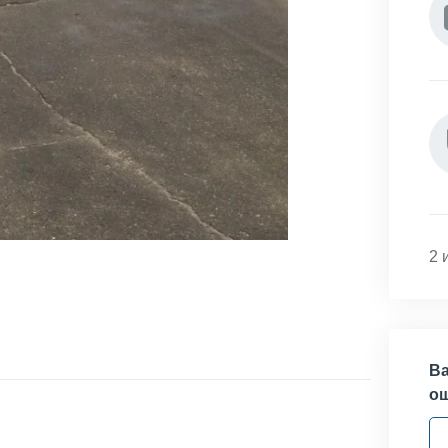
2 
Ва
о