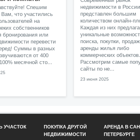
Современный рынок
недвижимости в Росси
авствуйте! Спешим
представлен большим
 Вам, что участились
количеством онлайн-пл
ользователей на
Каждая из них предлага
еких собственников
уникальные возможност
я бронирования или
поиска, покупки, прода
едвижимости перевести
аренды жилья либо
перед! Суммы в разных
коммерческих объектов
звучиваются от 400
Рассмотрим самые поп
 100% месячной сто...
сайты по не...
025
23 июня 2025
Ь УЧАСТОК
ПОКУПКА ДРУГОЙ
АРЕНДА В САН
НЕДВИЖИМОСТИ
ПЕТЕРБУРГЕ