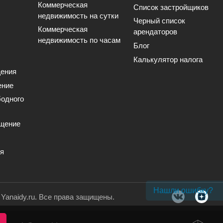
Коммерческая
Список застройщиков
недвижимость на сутки
Черный список
Коммерческая
арендаторов
недвижимость по часам
Блог
Калькулятор налога
ения
ение
одного
щение
ия
Нашли ошибку?
. Yanaidy.ru. Все права защищены.