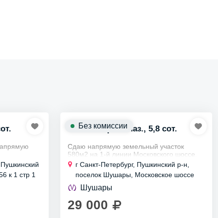
Без комиссии
от.
Участок пром. наз., 5,8 сот.
напрямую
Сдаю напрямую земельный участок
580м2 на 1-й линии Московского шоссе.
Находится на закрытой территории
, Пушкинский
г Санкт-Петербург, Пушкинский р-н,
тво
собственника, на выезде из Петербурга в
6 к 1 стр 1
поселок Шушары, Московское шоссе
оружений,
сторону Москвы. Рядом...
Шушары
29 000