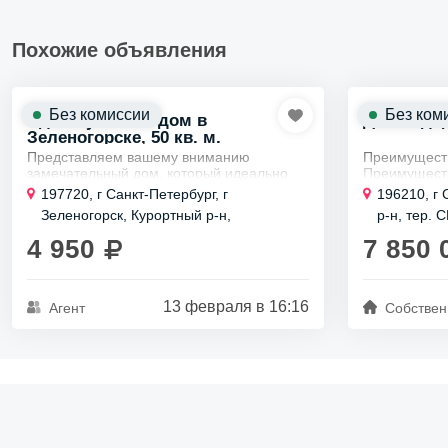
Похожие объявления
Без комиссии
Без ком
Сдаем уютный дом в
Дом отд. д
Зеленогорске, 50 кв. м.
Представляем вашему вниманию
Преимущест
замечательный дом, который идеально
Преимущест
подходит для комфортного проживания
Близость 
197720, г Санкт-Петербург, г
196210, г 
до 4 человек.
Петербур
Зеленогорск, Курортный р-н,
р-н, тер. 
Каждая деталь этого уютного жилища
Приморское шоссе, д 557 литера Б
завода, 9-
Удобный 
была...
4 950
7 850 
"Пятерочк
...
13 февраля в 16:16
Агент
Собствен