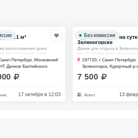
иссии
Без комиссии
., 112.1 м²
Сдам 30 м² дом на сутк
Зеленогорске
ва расположения дома
Домик для отдыха в Зеленого
ва расположения дома:
вас. С уютом вмещает двоих 
двуспальном диване. Не под
к парку им. 300-летия Санкт-
Санкт-Петербург, Московский
197720, г Санкт-Петербург, 
шумных компаний или семей 
га.
СНТ Дачное Балтийского
Зеленогорск, Курортный р-н
так как важно соблюдать...
я лн, д 20
доступ к магазину
Загородный пер, д 21
000
7 500
а".
17 октября в 12:03
13 февр
ник
Агент