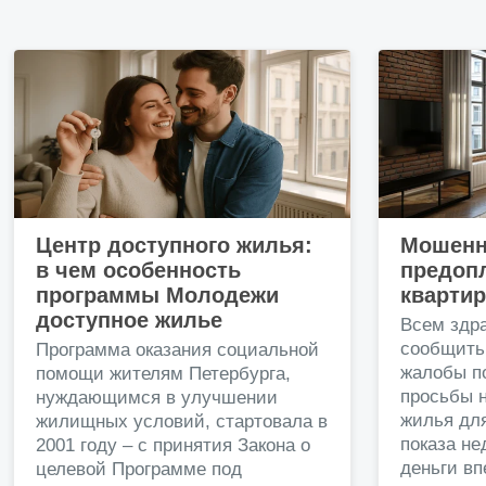
Центр доступного жилья:
Мошенн
в чем особенность
предопл
программы Молодежи
кварти
доступное жилье
Всем здр
сообщить
Программа оказания социальной
жалобы п
помощи жителям Петербурга,
просьбы н
нуждающимся в улучшении
жилья дл
жилищных условий, стартовала в
показа н
2001 году – с принятия Закона о
деньги в
целевой Программе под