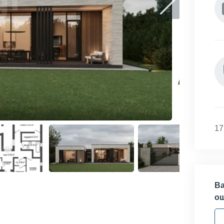
17
Ва
о