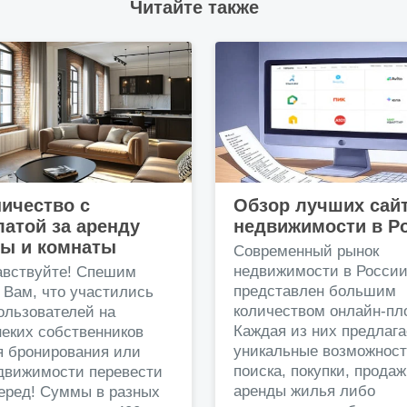
Читайте также
ичество с
Обзор лучших сай
атой за аренду
недвижимости в Р
ры и комнаты
Современный рынок
недвижимости в Росси
авствуйте! Спешим
представлен большим
 Вам, что участились
количеством онлайн-пл
ользователей на
Каждая из них предлага
еких собственников
уникальные возможност
я бронирования или
поиска, покупки, прода
едвижимости перевести
аренды жилья либо
перед! Суммы в разных