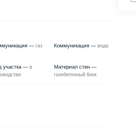
ммуникация —
Коммуникация —
газ
вода
д участка —
Материал стен —
в
оводстве
газобетонный блок