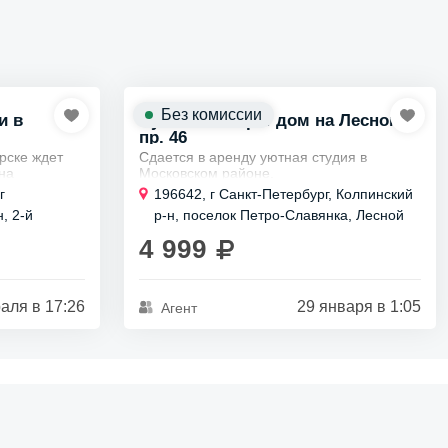
Без комиссии
и в
Сутки в Питере: дом на Лесном
пр. 46
рске ждет
Сдается в аренду уютная студия в
на
Московском районе.
ходит для
Закрытая охраняемая территория и
г
196642, г Санкт-Петербург, Колпинский
с детьми,
метро рядом.
, 2-й
р-н, поселок Петро-Славянка, Лесной
В окрестностях есть магазины, парки и
пр-кт, д 46
пекарни.
4 999
Студия рассчитана...
аля в 17:26
29 января в 1:05
Агент