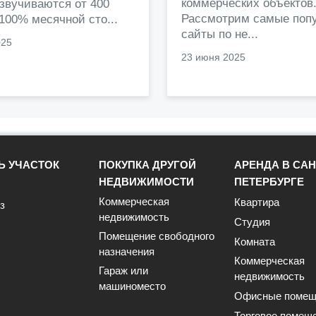
коммерческих объектов
звучиваются от 400
Рассмотрим самые поп
 100% месячной сто...
сайты по не...
025
23 июня 2025
Ь УЧАСТОК
ПОКУПКА ДРУГОЙ
АРЕНДА В САН
НЕДВИЖИМОСТИ
ПЕТЕРБУРГЕ
Коммерческая
Квартира
з
недвижимость
Студия
Помещение свободного
Комната
назначения
Коммерческая
Гараж или
недвижимость
машиноместо
Офисные помещ
Торговое помещ