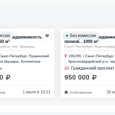
иссии
Без комиссии
ская недвижимость
Коммерческая недвиж
50 м²
произв., 1000 м²
район, пос. Шушары,
Санкт-Петербург, Красногвар
., м. Купчино
район, территория Мурино, м
зводственно-складского
Гражданский проспект
 Санкт-Петербург, Пушкинский
195299, г Санкт-Петербург,
 750 кв м- 1500 до 4500 м2 с
Аренда производственно-скл
лок Шушары, Колпинское
Красногвардейский р-н, те
-балками на 5 т
комплекса от 1000 м2 до 2500
400
7 стр 2
балками...
ы
Гражданский проспект
0
950 000
1 июля в 10:21
30 и
ник
Собственник