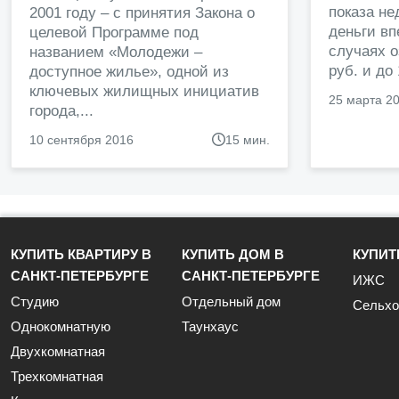
показа н
2001 году – с принятия Закона о
деньги в
целевой Программе под
случаях о
названием «Молодежи –
руб. и до
доступное жилье», одной из
ключевых жилищных инициатив
25 марта 2
города,...
10 сентября 2016
15 мин.
КУПИТЬ КВАРТИРУ В
КУПИТЬ ДОМ В
КУПИТ
САНКТ-ПЕТЕРБУРГЕ
САНКТ-ПЕТЕРБУРГЕ
ИЖС
Студию
Отдельный дом
Сельхо
Однокомнатную
Таунхаус
Двухкомнатная
Трехкомнатная