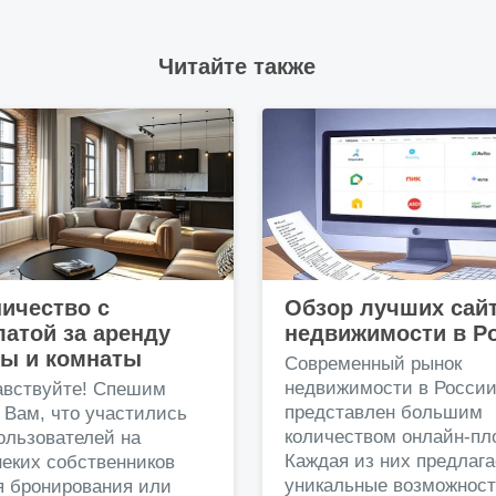
Читайте также
ичество с
Обзор лучших сай
атой за аренду
недвижимости в Р
ры и комнаты
Современный рынок
недвижимости в Росси
авствуйте! Спешим
представлен большим
 Вам, что участились
количеством онлайн-пл
ользователей на
Каждая из них предлага
еких собственников
уникальные возможност
я бронирования или