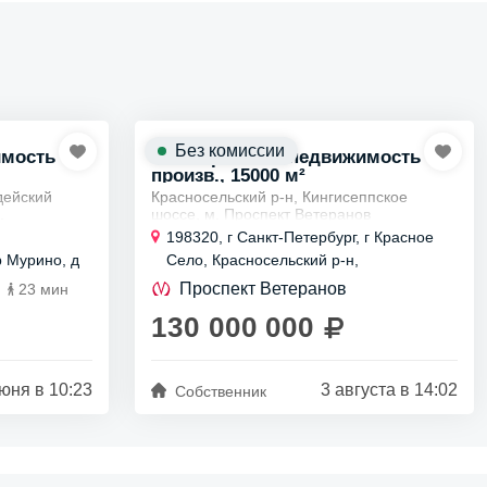
Без комиссии
имость
Коммерческая недвижимость
произв., 15000 м²
дейский
Красносельский р-н, Кингисеппское
.
шоссе, м. Проспект Ветеранов
198320, г Санкт-Петербург, г Красное
адского
Продажа производственно-складского
р Мурино, д
Село, Красносельский р-н,
 м2 c кран-
комплекса 15000 кв м на участке земли
Кингисеппское шоссе, д 4
2,5 ГА.
Проспект Ветеранов
23 мин
Продается строящейся...
130 000 000
юня в 10:23
3 августа в 14:02
Собственник