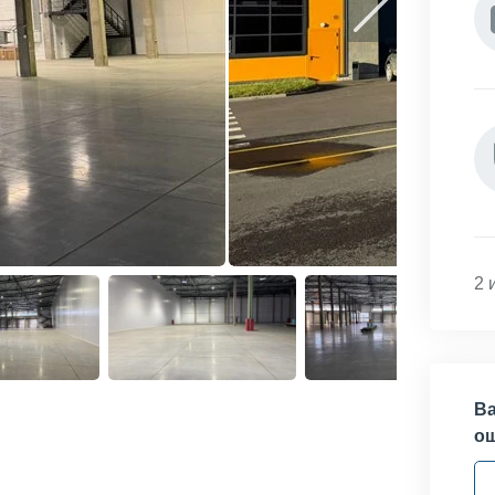
2 
Ва
о