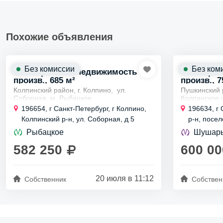
Похожие объявления
Без комиссии
Без ком
Коммерческая недвижимость
Коммерче
произв., 685 м²
произв., 7
Колпинский район, г. Колпино, ул.
Пушкинский 
Соборная, м. Рыбацкое
Колпинское ш
Аренда теплого цеха 685 м² с кран-балкой
Аренда прои
196654, г Санкт-Петербург, г Колпино,
196634, г
на 5 т
комплекса от
Колпинский р-н, ул. Соборная, д 5
р-н, посе
Сдается в аренду современный новый
шестью кран
шоссе, д 
теплый цех площадью 685,7 м² с...
Сдается в...
Рыбацкое
Шушар
582 250
600 00
20 июля в 11:12
Собственник
Собствен