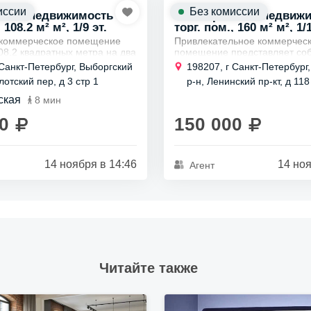
иссии
Без комиссии
ская недвижимость
Коммерческая недвиж
 108.2 м² м², 1/9 эт.
торг. пом., 160 м² м², 1/1
 коммерческое помещение
Привлекательное коммерчес
8,2 квадратных метра на два
помещение представляет соб
ает своего владельца.
предложение для тех, кто ищ
 Санкт-Петербург, Выборгский
198207, г Санкт-Петербург
торасположение всего в
пространство для бизнеса.
отский пер, д 3 стр 1
р-н, Ленинский пр-кт, д 118
ах пешком...
Оно подходит для самых разн
ская
8 мин
0
150 000
14 ноября в 14:46
14 ноя
Агент
Читайте также