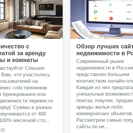
ичество с
Обзор лучших сай
атой за аренду
недвижимости в Р
ры и комнаты
Современный рынок
недвижимости в Росси
авствуйте! Спешим
представлен большим
 Вам, что участились
количеством онлайн-пл
ользователей на
Каждая из них предлага
еких собственников
уникальные возможност
я бронирования или
поиска, покупки, прода
едвижимости перевести
аренды жилья либо
перед! Суммы в разных
коммерческих объектов
звучиваются от 400
Рассмотрим самые поп
 100% месячной сто...
сайты по не...
025