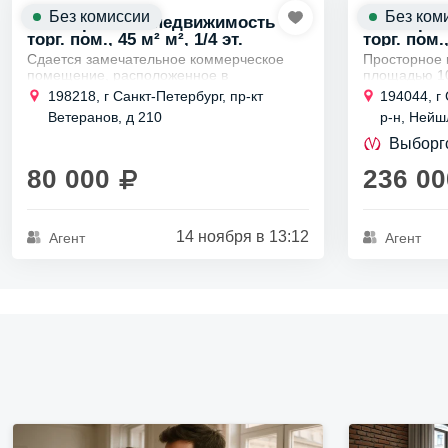
Без комиссии
Без ком
Коммерческая недвижимость
Коммерче
торг. пом., 45 м² м², 1/4 эт.
торг. пом.,
Сдается замечательное коммерческое
Просторное
помещение, расположенное в
площадью 10
оживленном районе.
уровня ожид
198218, г Санкт-Петербург, пр-кт
194044, г
Высокий пешеходный трафик рядом со
Удобное мес
Ветеранов, д 210
р-н, Нейшл
станцией электрички создает отличные...
десяти минут
Выборг
80 000
236 00
14 ноября в 13:12
Агент
Агент