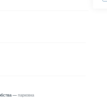
обства —
парковка