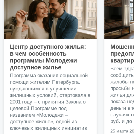
Центр доступного жилья:
Мошенн
в чем особенность
предопл
программы Молодежи
кварти
доступное жилье
Всем здр
сообщить
Программа оказания социальной
жалобы п
помощи жителям Петербурга,
просьбы н
нуждающимся в улучшении
жилья дл
жилищных условий, стартовала в
показа н
2001 году – с принятия Закона о
деньги в
целевой Программе под
случаях о
названием «Молодежи –
руб. и до
доступное жилье», одной из
ключевых жилищных инициатив
25 марта 2