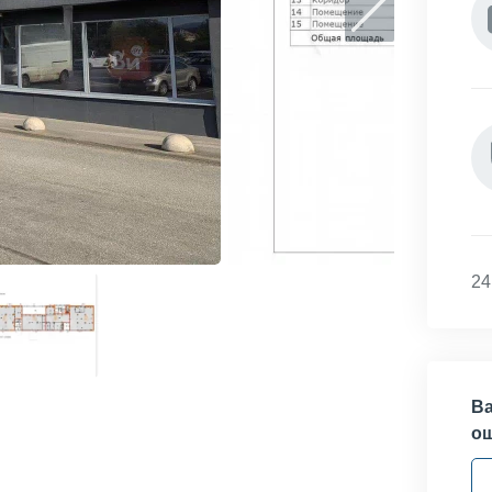
24
Ва
о