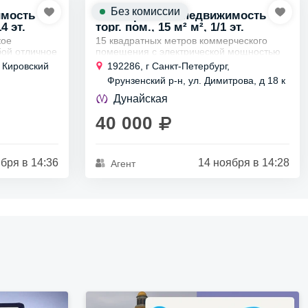
Без комиссии
имость
Коммерческая недвижимость
4 эт.
торг. пом., 15 м² м², 1/1 эт.
кое
15 квадратных метров коммерческого
ой отличное
помещения с электрической мощностью
ет
10 кВт расположено на высокоактивном
, Кировский
192286, г Санкт-Петербург,
перекрестке.
Фрунзенский р-н, ул. Димитрова, д 18 к
ых нужд:...
Это пространство отлично подходит для...
1
Дунайская
40 000
бря в 14:36
14 ноября в 14:28
Агент