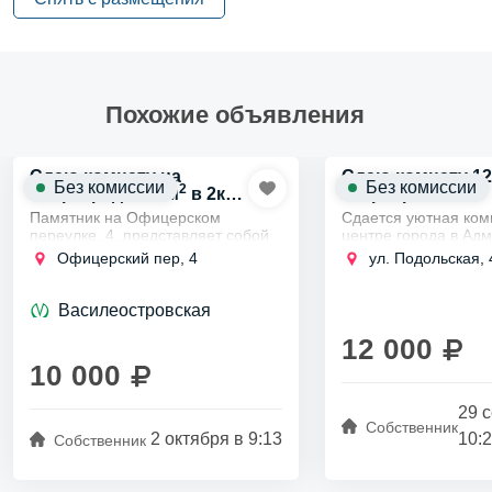
Похожие объявления
Сдаю комнату на
Сдаю комнату 1
Без комиссии
Без комиссии
2
Петроградке 12м
в 2к
квартире
квартире
Памятник на Офицерском
Сдается уютная ком
переулке, 4, представляет собой
центре города в Ад
историческую ценность как
районе в 7-10 минут
Офицерский пер, 4
ул. Подольская, 
памятник архитектуры,
станции метро Техн
отражающий стиль и атмосферу
Институт, в трехкомн
Санкт-Петербурга XVIII-XIX...
Василеостровская
12 000
10 000
29 
Собственник
2 октября в 9:13
10:
Собственник