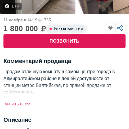
1 / 4
11 ноября в 14:19
755
1 800 000
Без комиссии
ПОЗВОНИТЬ
Комментарий продавца
Продам отличную комнату в самом центре города в
Адмиралтейском районе в пешей доступности от
станции метро Балтийская, по прямой продаже от
собственника.
Комната с уютной площадью 18 кв метров, выполнен
читать все
качественный ремонт, комната разделена аркой, новым
владельцам останется вся новая мебель и техника, все
Описание
как на фото, реально и актуально.