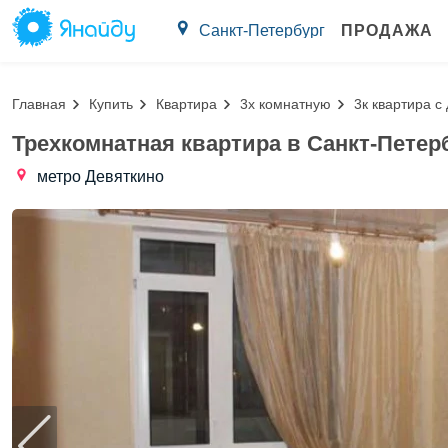
Санкт-Петербург
ПРОДАЖА
Главная
Купить
Квартира
3х комнатную
3к квартира с
Трехкомнатная квартира в Санкт-Петер
метро Девяткино