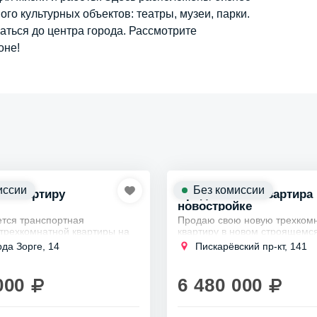
ого культурных объектов: театры, музеи, парки.
ться до центра города. Рассмотрите
оне!
иссии
Без комиссии
к квартиру
Продается 3к квартира
новостройке
тся транспортная
Продаю свою новую трехком
 трехкомнатной квартиры на
квартиру в новом строящемс
Зорге, 14:
Калининском районе в пешей
рда Зорге, 14
Пискарёвский пр-кт, 141
от станции метро Академиче
я станция метро: Удельная
Квартира с небольшой...
 пешком).
000
6 480 000
е...