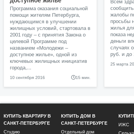
доступное жилье
Всем здр
сообщить
Программа оказания социальной
жалобы п
помощи жителям Петербурга,
просьбы н
нуждающимся в улучшении
жилья дл
жилищных условий, стартовала в
показа н
2001 году – с принятия Закона о
деньги в
целевой Программе под
случаях о
названием «Молодежи –
руб. и до
доступное жилье», одной из
ключевых жилищных инициатив
25 марта 2
города,...
10 сентября 2016
15 мин.
КУПИТЬ КВАРТИРУ В
КУПИТЬ ДОМ В
КУПИТ
САНКТ-ПЕТЕРБУРГЕ
САНКТ-ПЕТЕРБУРГЕ
ИЖС
Студию
Отдельный дом
Сельхо