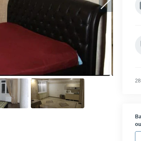
28
Ва
о