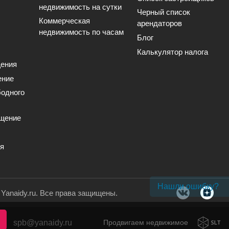
недвижимость на сутки
Черный список
Коммерческая
арендаторов
недвижимость по часам
Блог
Калькулятор налога
ения
ение
одного
щение
ия
Нашли ошибку?
. Yanaidy.ru. Все права защищены.
spb@yanaidy.ru
Продвигаем недвижимое