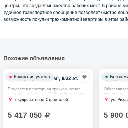
центры, что создает множество рабочих мест. В районе мн
Удобное транспортное сообщение позволяет быстро добра
возможность покупки трехкомнатной квартиры в этом рай
Похожие объявления
Комиссия учтена
Без ком
3-к квартира, 71.65 м², 8/22 эт.
Продаем 3
Продаётся просторная трёхкомнатная
Обеспечивае
квартира площадью 71.65 м² без отделки
доступность
в современном жилом комплексе
ул. Рихарда 
г Кудрово, пр-кт Строителей
ул. Риха
Геометрия. Этот проект от проверенного
Ближайша
застройщика...
(10 минут
5 417 050
5 900 
Автобусны