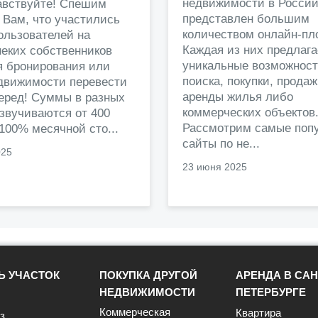
недвижимости в Росси
авствуйте! Спешим
представлен большим
 Вам, что участились
количеством онлайн-пл
ользователей на
Каждая из них предлага
еких собственников
уникальные возможност
я бронирования или
поиска, покупки, прода
едвижимости перевести
аренды жилья либо
перед! Суммы в разных
коммерческих объектов
звучиваются от 400
Рассмотрим самые поп
 100% месячной сто...
сайты по не...
025
23 июня 2025
Ь УЧАСТОК
ПОКУПКА ДРУГОЙ
АРЕНДА В САН
НЕДВИЖИМОСТИ
ПЕТЕРБУРГЕ
Коммерческая
Квартира
з