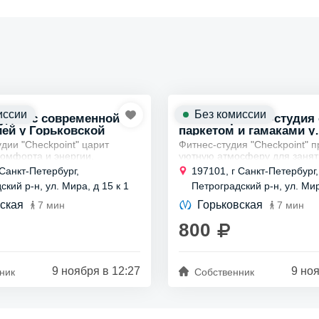
иссии
Без комиссии
удия с современной
Уютная фитнес-студия 
ей у Горьковской
паркетом и гамаками у
Горьковской
дии "Checkpoint" царит
Фитнес-студия "Checkpoint" 
омфорта и энергии.
уютную атмосферу для занят
йдете идеальные условия для
Здесь вы найдете паркетный 
 Санкт-Петербург,
197101, г Санкт-Петербург,
ртом: современная система
большие зеркала.
кий р-н, ул. Мира, д 15 к 1
Петроградский р-н, ул. Мир
поддерживает...
В оснащении — шесть гамако
и...
ская
Горьковская
7 мин
7 мин
800
9 ноября в 12:27
9 ноя
ник
Собственник