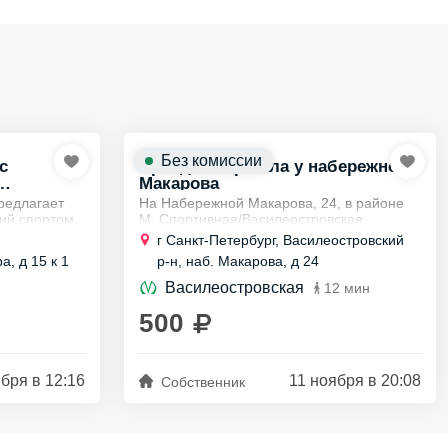
Без комиссии
с
Аренда спортзала у набережной
Макарова
предлагает
На Набережной Макарова, 24, в районе
ий спортом.
М. Спортивная/Василеостровская,
пол и
предлагается интересное пространство
г Санкт-Петербург, Василеостровский
мансардного зала площадью 55
а, д 15 к 1
р-н, наб. Макарова, д 24
в для йоги
квадратных метров за 500...
Василеостровская
12 мин
500
бря в 12:16
11 ноября в 20:08
Собственник