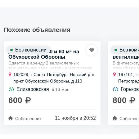
Похожие объявления
Без комиссии
Без ком
Два танцзала 140 и 60 м² на
Фитнес-ст
Обуховской Обороны
вентиляци
Сдается в аренду 2 великолепных
В фитнес-сту
танцевальных зала, которые могут также
атмосфера к
использоваться на долгосрочной основе.
Здесь вы на
192029, г Санкт-Петербург, Невский р-н,
197101, г
Первый зал, площадью 140 квадратных
занятий спо
пр-кт Обуховской Обороны, д 119
Петроградс
метров,...
вентиляции 
Елизаровская
Горьков
13 мин
600
800
11 ноября в 20:52
Собственник
Собствен