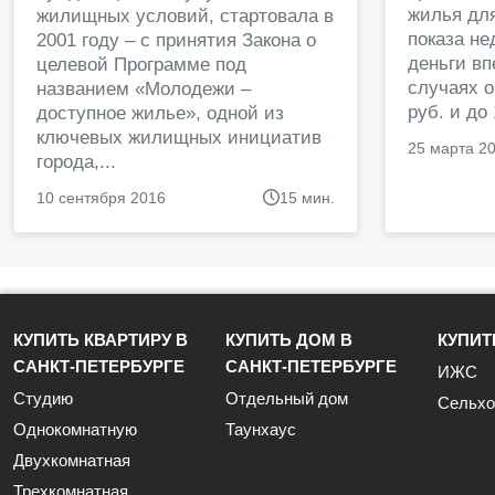
жилья дл
жилищных условий, стартовала в
показа н
2001 году – с принятия Закона о
деньги в
целевой Программе под
случаях о
названием «Молодежи –
руб. и до
доступное жилье», одной из
ключевых жилищных инициатив
25 марта 2
города,...
10 сентября 2016
15 мин.
КУПИТЬ КВАРТИРУ В
КУПИТЬ ДОМ В
КУПИТ
САНКТ-ПЕТЕРБУРГЕ
САНКТ-ПЕТЕРБУРГЕ
ИЖС
Студию
Отдельный дом
Сельхо
Однокомнатную
Таунхаус
Двухкомнатная
Трехкомнатная