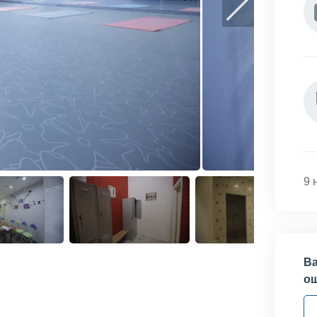
9 
Ва
о