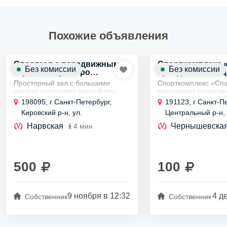
Похожие объявления
Спортзал с передвижными
Спорткомплекс «
Без комиссии
Без комиссии
зеркалами у метро
аренда залов в 
Нарвская
Просторный зал с большими
Спорткомплекс «Спа
окнами наполняет атмосферу
предлагает почасов
светом,
профессиональных 
198095, г Санкт-Петербург,
191123, г Санкт-П
а передвижные зеркала
центре Санкт-Петерб
Кировский р-н, ул.
Центральный р-н, 
добавляют динамичности.
Идеально подходит 
Промышленная, д 6
Чайковского, д 63
Здесь есть всё для организации
баскетбол,...
Нарвская
Чернышевска
4 мин
мероприятий,...
500
100
9 ноября в 12:32
4 д
Собственник
Собственник