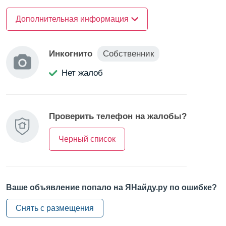
Тип зала —
Дополнительная информация
под спортзал
Категория зала —
для волейбола
Инкогнито
Собственник
Категория зала —
для баскетбола
Категория зала —
для футбола
Нет жалоб
Проверить телефон на жалобы?
Черный список
Ваше объявление попало на ЯНайду.ру по ошибке?
Снять с размещения