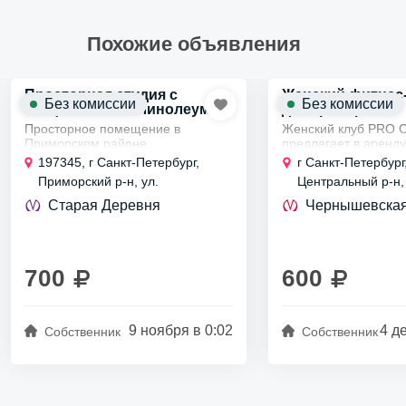
Похожие объявления
Просторная студия с
Женский фитнес-з
Без комиссии
Без комиссии
танцевальным линолеумом
для тренировок
у Старой Деревни
Просторное помещение в
Женский клуб PRO 
Приморском районе,
предлагает в аренд
выполненное в стиле
оборудованный фитн
197345, г Санкт-Петербург,
г Санкт-Петербург
современного дизайна, создает
групповых и индиви
Приморский р-н, ул.
Центральный р-н, 
уютную атмосферу для занятий.
занятий: танцы, йога
Мебельная, д 49/92
Радищева, д 30
Вход в студию осуществляется
другие...
Старая Деревня
Чернышевска
отдельно,...
700
600
9 ноября в 0:02
4 д
Собственник
Собственник