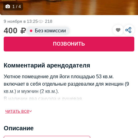
1 / 4
9 ноября в 13:25
218
400
Без комиссии
ПОЗВОНИТЬ
Комментарий арендодателя
Уютное помещение для йоги площадью 53 кв.м.
включает в себя отдельные раздевалки для женщин (9
кв.м.) и мужчин (2 кв.м.).
В наличии два санузла и душевая.
Здание расположено в самом центре города и
читать все
выполнено в современном дизайне.
Здесь царит светлая и комфортная атмосфера для
Описание
занятий йогой.
Вход только в специальной обуви.