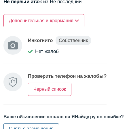
Не первый
этаж
из Не последний
Тип комнаты —
Дополнительная информация
в квартире
Тип комнаты —
от собственника
Инкогнито
Собственник
Тип комнаты —
у метро
Тип комнаты —
без комиссии
Нет жалоб
Районы —
в центре
Проверить телефон на жалобы?
О квартире
Санузел —
раздельный
Черный список
Ваше объявление попало на ЯНайду.ру по ошибке?
Снять с размещения