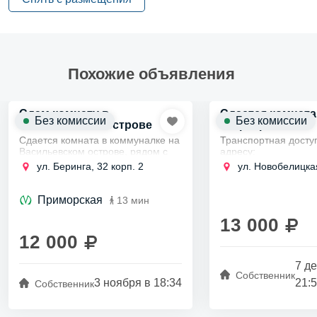
Похожие объявления
Сдам комнату в
Сдается комната 
Без комиссии
Без комиссии
Васильевском острове
квартире
Сдается комната в коммуналке на
Транспортная досту
Васильевском острове, рядом с
адресу:
Приморской.
Ближайшая станц
ул. Беринга, 32 корп. 2
ул. Новобелицкая
Долгосрочно, для граждан РФ, без
"Московская", в 
вредных привычек.
пешком.
Приморская
13 мин
Остановка общес
13 000
транспорта рядо
12 000
45, 12, 78.
...
7 д
Собственник
3 ноября в 18:34
21:
Собственник