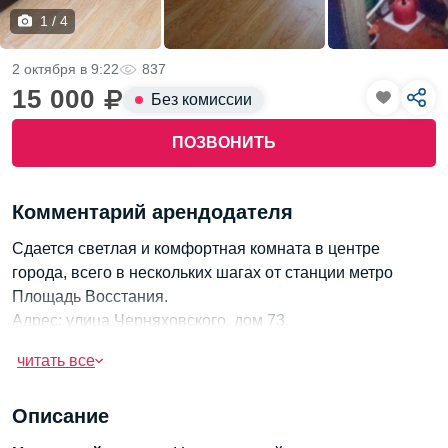
1 / 4
2 октября в 9:22
837
15 000
Без комиссии
ПОЗВОНИТЬ
Комментарий арендодателя
Сдается светлая и комфортная комната в центре
города, всего в нескольких шагах от станции метро
Площадь Восстания.
Адрес: улица Черняховского, дом 73.
Идеально подойдёт для аккуратных и порядочных
читать все
жильцов без вредных привычек.
Уютная атмосфера и удобное расположение делают это
Описание
предложение привлекательным.