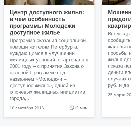
Центр доступного жилья:
Мошенн
в чем особенность
предопл
программы Молодежи
кварти
доступное жилье
Всем здр
сообщить
Программа оказания социальной
жалобы п
помощи жителям Петербурга,
просьбы н
нуждающимся в улучшении
жилья дл
жилищных условий, стартовала в
показа н
2001 году – с принятия Закона о
деньги в
целевой Программе под
случаях о
названием «Молодежи –
руб. и до
доступное жилье», одной из
ключевых жилищных инициатив
25 марта 2
города,...
10 сентября 2016
15 мин.