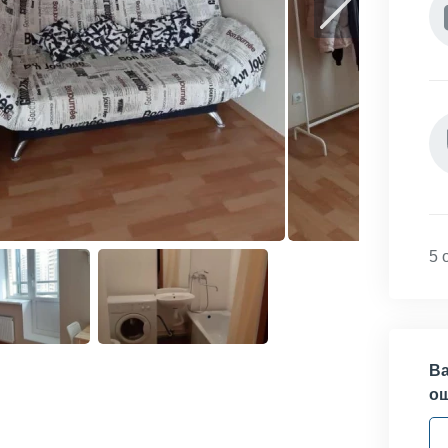
5 
Ва
о