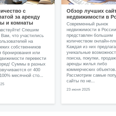
ичество с
Обзор лучших сай
атой за аренду
недвижимости в Р
ры и комнаты
Современный рынок
недвижимости в Росси
авствуйте! Спешим
представлен большим
 Вам, что участились
количеством онлайн-пл
ользователей на
Каждая из них предлага
еких собственников
уникальные возможност
я бронирования или
поиска, покупки, прода
едвижимости перевести
аренды жилья либо
перед! Суммы в разных
коммерческих объектов
звучиваются от 400
Рассмотрим самые поп
 100% месячной сто...
сайты по не...
025
23 июня 2025