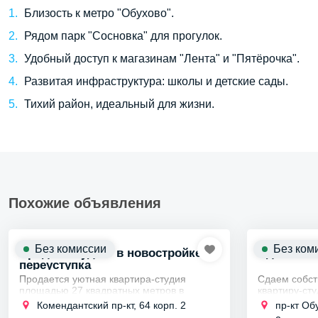
Близость к метро "Обухово".
Рядом парк "Сосновка" для прогулок.
Удобный доступ к магазинам "Лента" и "Пятёрочка".
Развитая инфраструктура: школы и детские сады.
Тихий район, идеальный для жизни.
Похожие объявления
Без комиссии
Без ком
Продам студию в новостройке,
Сдается к
переуступка
Продается уютная квартира-студия
Сдаем собст
площадью 27 квадратных метров в
квартиру-ст
современном кирпичном жилом
районе в пе
Комендантский пр-кт, 64 корп. 2
пр-кт Об
комплексе “Чистое Небо”, расположенном
метро Проле