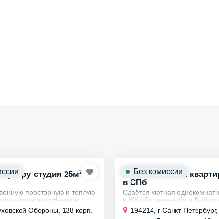
иссии
Без комиссии
2
вартиру-студия 25м
Однокомнатная квартир
в СПб
венную просторную и теплую
Сдаётся уютная однокомнатн
удию в чудесном Невском
в ЖК «Лиственный» в Выборг
шей доступности от станций
— комфорт и тишина в зелён
уховской Обороны, 138 корп.
194214, г Санкт-Петербург
тарская, Рыбацкое, Обухово,
города. Квартира площадью 