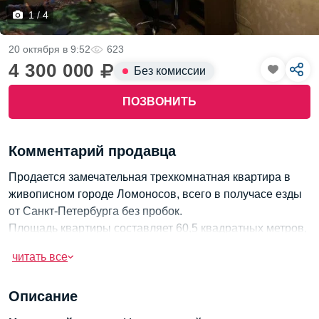
1 / 4
20 октября в 9:52
623
4 300 000
Без комиссии
ПОЗВОНИТЬ
Комментарий продавца
Продается замечательная трехкомнатная квартира в
живописном городе Ломоносов, всего в получасе езды
от Санкт-Петербурга без пробок.
Площадь квартиры составляет 60,5 квадратных метров,
она находится на четвертом этаже девятиэтажного
читать все
ухоженного здания.
Удобное расположение и комфортное жилье делают это
Описание
предложение привлекательным.