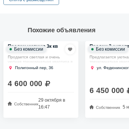
Похожие объявления
Продам уютную 3к кв
Продам 3-к квар
Без комиссии
Без комиссии
Ломоносов
Ломоносов
Продается светлая и очень
Предлагается уютна
уютная трехкомнатная квартира в
трехкомнатная кварт
чудесном городе Ломоносов,
современным ремон
Полигонный пер, 36
ул. Федюнинског
откуда 30-40 минут до станций
прекрасном Ломонос
метро Проспект Ветеранов,
пропиской в Санкт-П
Купчино, Автово....
Площадь квартиры с
4 600 000
68,7 кв. м,...
6 450 000
29 октября в
Собственник
16:47
5 
Собственник