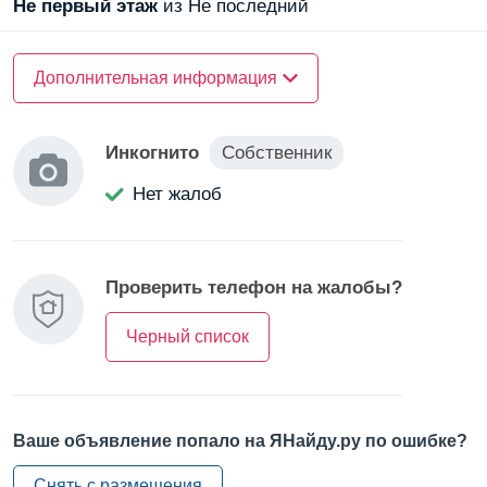
Не первый
этаж
из Не последний
О доме
Дополнительная информация
Материал стен —
панельный
Инкогнито
Собственник
О квартире
Нет жалоб
Санузел —
раздельный
Балкон/Лоджия —
лоджия
Проверить телефон на жалобы?
Черный список
Ваше объявление попало на ЯНайду.ру по ошибке?
Снять с размещения